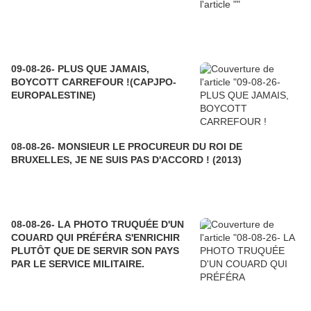
cultiver des relations nouvelles et
trouver à exercer à nouveau sa pleine
souveraineté.
Le 9 Avril nous présenterons les outils de la
09-08-26- PLUS QUE JAMAIS,
BOYCOTT CARREFOUR !(CAPJPO-
colonisation de la France par les Etats-Unis pour
EUROPALESTINE)
mieux voir comment desserrer l’un après l’autre
tous les nœuds qui entravent notre mouvement
vers la société plus égalitaire et plus fraternelle à
08-08-26- MONSIEUR LE PROCUREUR DU ROI DE
laquelle aspire la très grande majorité de la
BRUXELLES, JE NE SUIS PAS D'ACCORD ! (2013)
population.
LE 9 AVRIL A 20H SUR RADIO GALERE
08-08-26- LA PHOTO TRUQUÉE D'UN
www.radiogalere.org
– 88.4 mhz –
COUARD QUI PRÉFÉRA S'ENRICHIR
PLUTÔT QUE DE SERVIR SON PAYS
PAR LE SERVICE MILITAIRE.