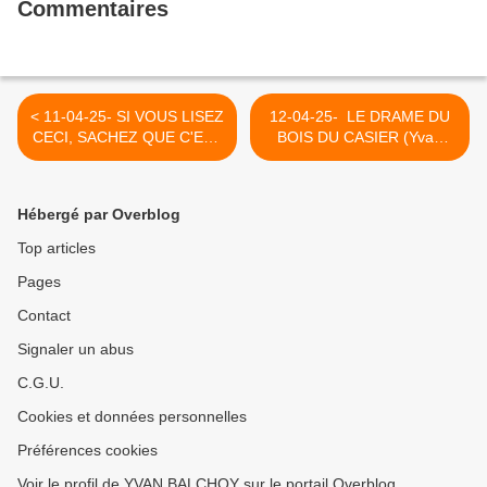
Commentaires
< 11-04-25- SI VOUS LISEZ
12-04-25- LE DRAME DU
CECI, SACHEZ QUE C'EST
BOIS DU CASIER (Yvan
VRAIMENT ARRIVE (TOM
Balchoy) >
ZANDMAN : LE GRAND
SOIR)
Hébergé par Overblog
Top articles
Pages
Contact
Signaler un abus
C.G.U.
Cookies et données personnelles
Préférences cookies
Voir le profil de YVAN BALCHOY sur le portail Overblog