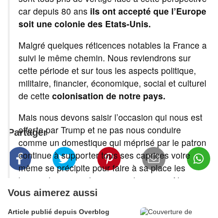
car depuis 80 ans
ils ont accepté que l’Europe
soit une colonie des Etats-Unis.
Malgré quelques réticences notables la France a
suivi le même chemin. Nous reviendrons sur
cette période et sur tous les aspects politique,
militaire, financier, économique, social et culturel
de cette
colonisation de notre pays.
Mais nous devons saisir l’occasion qui nous est
offerte par Trump et ne pas nous conduire
Partager
comme un domestique qui méprisé par le patron
continue à supporter tous ses caprices voire
même se précipite pour faire à sa place les
basses besognes les moins glorieuses. Non
dans le monde multipolaire qui se met en place ,
Vous aimerez aussi
la France peut retrouver sa liberté,
Article publié depuis Overblog