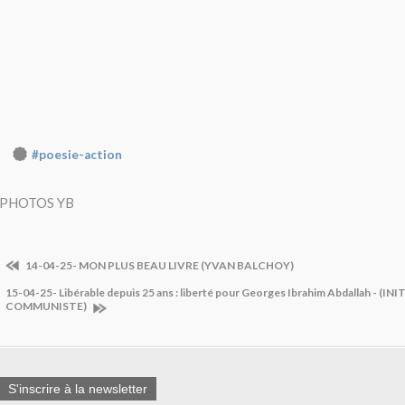
#poesie-action
PHOTOS YB
14-04-25- MON PLUS BEAU LIVRE (YVAN BALCHOY)
15-04-25- Libérable depuis 25 ans : liberté pour Georges Ibrahim Abdallah - (IN
COMMUNISTE)
S'inscrire à la newsletter