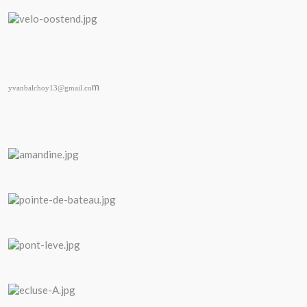
m
yvanbalchoy13@gmail.co