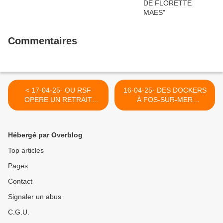
Commentaires
< 17-04-25- OU RSF
16-04-25- DES DOCKERS
OPERE UN RETRAIT
À FOS-SUR-MER
POSTHUME DE LEUR
RETARDENT UN NAVIRE
CARTE
MAERSK ! (CAPJPO-
PROFESSIONNELLE AUX
EUROPALESTINE) >
Hébergé par Overblog
JOURNALISTES
PALESTINIENS.(JEAN-
Top articles
MARIE BOURGET: LE
Pages
GRAND SOIR & MAXIME
VIVAS)
Contact
Signaler un abus
C.G.U.