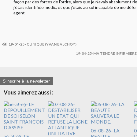
façon par des forces de l'ordre, alors que je n'avais absolument rie
j'étais identifiée medic, et que j'étais au sol incapable de me défe
agent
19-04-25- CLINIQUE (YVAN BALCHOY)
19-04-25-MA TENDRE INFIRMIER
S'inscrire à la newsletter
Vous aimerez aussi :
06-08-26- LA
0
àè-à!-é§- LE
BEAUTE