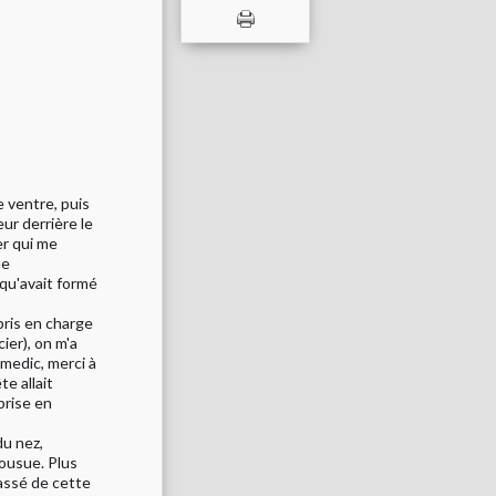
e ventre, puis
eur derrière le
er qui me
ue
qu'avait formé
pris en charge
ier), on m'a
medic, merci à
e allait
prise en
du nez,
cousue. Plus
assé de cette