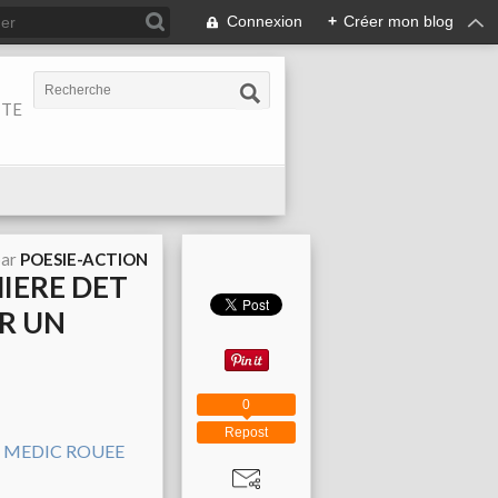
Connexion
+
Créer mon blog
ITE
par
POESIE-ACTION
MIERE DET
 R UN
0
Repost