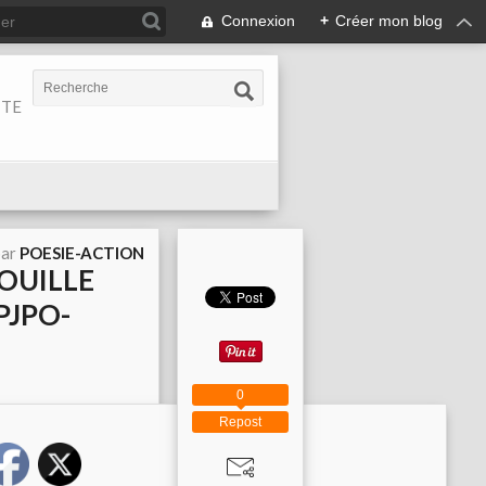
Connexion
+
Créer mon blog
ITE
par
POESIE-ACTION
MOUILLE
PJPO-
0
Repost