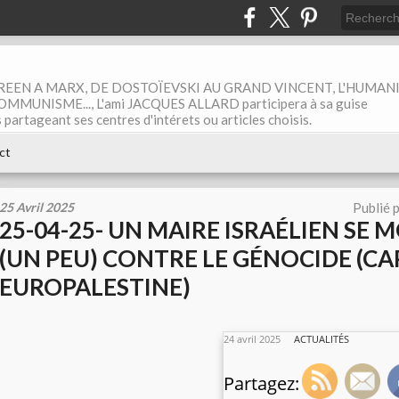
EEN A MARX, DE DOSTOÏEVSKI AU GRAND VINCENT, L'HUMAN
MUNISME..., L'ami JACQUES ALLARD participera à sa guise
rtageant ses centres d'intérets ou articles choisis.
ct
25 Avril 2025
Publié 
25-04-25- UN MAIRE ISRAÉLIEN SE 
(UN PEU) CONTRE LE GÉNOCIDE (CA
EUROPALESTINE)
24 avril 2025
ACTUALITÉS
Partagez: