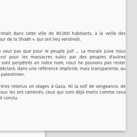
imait dans cette ville de 80.000 habitants, à la veille des
ur de la Shoah », qui ont lieu vendredi.
 ne vaut pas que pour le peuple juif … La morale juive nous
ssi pour les massacres subis par des peuples d’autres
ls sont perpétrés en notre nom, nous ne pouvons pas rester
il déclaré, dans une référence implicite, mais transparente, au
 palestinien.
rères retenus en otages à Gaza. Ni la soif de vengeance, de
nous les ont ramenés, ceux qui sont déjà morts comme ceux
il conclu.