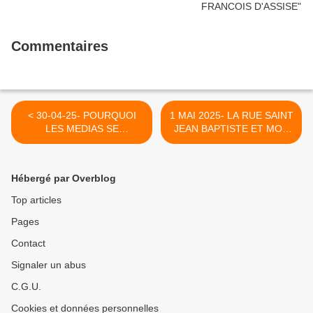
Commentaires
< 30-04-25- POURQUOI
1 MAI 2025- LA RUE SAINT
LES MEDIAS SE
JEAN BAPTISTE ET MON
TROMPENT-ILS
JARDIN SOUS LA NEIGE
TOUJOURS AUTANT DANS
(20 DECEMBRE 2009) >
L'AFFAIRE DES
Hébergé par Overblog
AMBULANCIERS
ASSASSINES A GAZA
Top articles
(JONATHAN COOK- LE
Pages
GRAND SOIR)
Contact
Signaler un abus
C.G.U.
Cookies et données personnelles