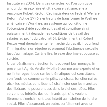
Institute en 2004. Dans ces cénacles, où l’on conjugue
amour du laissez-faire et ultra conservatisme, elle a
rencontré Robert Rector. Cet inspirateur du Federal Welfare
Reform Act de 1996 a entrepris de transformer le Welfare
américain en Workfare, un système qui conditionne
l’obtention d’aide sociale au travail et contribue ainsi
puissamment à dégrader les conditions de travail des
salariés au profit du patronat[6]. Évidemment, si Robert
Rector veut dérèglementer le marché du travail, il pourfend
l’immigration non régulée et promeut l’abstinence sexuelle
jusqu’au mariage. Car à le lire, le sexe déprime et pousse au
suicide.
Ultralibéralisme et réaction font souvent bon ménage. En
présentant Agnès Verdier-Molinié comme une experte et en
ne l’interrogeant que sur les thématiques qui constituent
son fonds de commerce (impôts, syndicats, fonctionnaires,
etc.), les médias contribuent à dissimuler que les marottes
des libéraux ne poussent pas dans le ciel des idées. Elles
servent les intérêts des dominants qui, s’ils veulent
librement s’enrichir, ont tout intérêt au maintien de l’ordre
social. Elles s’accordent, en outre, parfaitement avec un