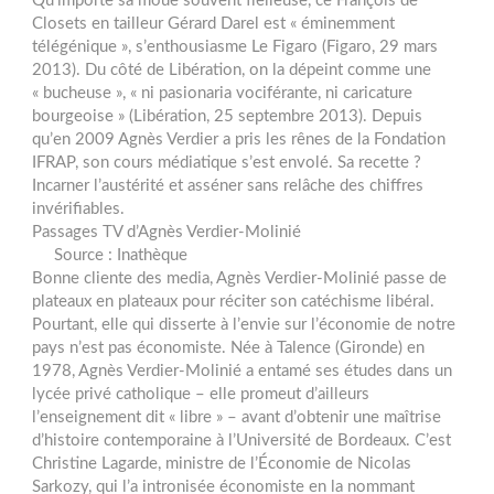
Qu’importe sa moue souvent fielleuse, ce François de
Closets en tailleur Gérard Darel est « éminemment
télégénique », s’enthousiasme Le Figaro (Figaro, 29 mars
2013). Du côté de Libération, on la dépeint comme une
« bucheuse », « ni pasionaria vociférante, ni caricature
bourgeoise » (Libération, 25 septembre 2013). Depuis
qu’en 2009 Agnès Verdier a pris les rênes de la Fondation
IFRAP, son cours médiatique s’est envolé. Sa recette ?
Incarner l’austérité et asséner sans relâche des chiffres
invérifiables.
Passages TV d’Agnès Verdier-Molinié
Source : Inathèque
Bonne cliente des media, Agnès Verdier-Molinié passe de
plateaux en plateaux pour réciter son catéchisme libéral.
Pourtant, elle qui disserte à l’envie sur l’économie de notre
pays n’est pas économiste. Née à Talence (Gironde) en
1978, Agnès Verdier-Molinié a entamé ses études dans un
lycée privé catholique – elle promeut d’ailleurs
l’enseignement dit « libre » – avant d’obtenir une maîtrise
d’histoire contemporaine à l’Université de Bordeaux. C’est
Christine Lagarde, ministre de l’Économie de Nicolas
Sarkozy, qui l’a intronisée économiste en la nommant