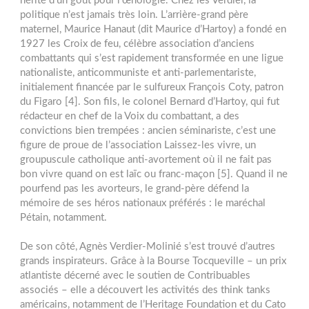
hérité d’un goût pour l’œnologie. Chez les Verdier, la
politique n’est jamais très loin. L’arrière-grand père
maternel, Maurice Hanaut (dit Maurice d’Hartoy) a fondé en
1927 les Croix de feu, célèbre association d’anciens
combattants qui s’est rapidement transformée en une ligue
nationaliste, anticommuniste et anti-parlementariste,
initialement financée par le sulfureux François Coty, patron
du Figaro [4]. Son fils, le colonel Bernard d’Hartoy, qui fut
rédacteur en chef de la Voix du combattant, a des
convictions bien trempées : ancien séminariste, c’est une
figure de proue de l’association Laissez-les vivre, un
groupuscule catholique anti-avortement où il ne fait pas
bon vivre quand on est laïc ou franc-maçon [5]. Quand il ne
pourfend pas les avorteurs, le grand-père défend la
mémoire de ses héros nationaux préférés : le maréchal
Pétain, notamment.
De son côté, Agnès Verdier-Molinié s’est trouvé d’autres
grands inspirateurs. Grâce à la Bourse Tocqueville – un prix
atlantiste décerné avec le soutien de Contribuables
associés – elle a découvert les activités des think tanks
américains, notamment de l’Heritage Foundation et du Cato