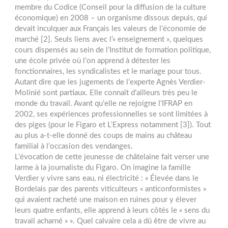
membre du Codice (Conseil pour la diffusion de la culture
économique) en 2008 – un organisme dissous depuis, qui
devait inculquer aux Français les valeurs de l’économie de
marché [2]. Seuls liens avec l’« enseignement », quelques
cours dispensés au sein de l’Institut de formation politique,
une école privée où l’on apprend à détester les
fonctionnaires, les syndicalistes et le mariage pour tous.
Autant dire que les jugements de l’experte Agnès Verdier-
Molinié sont partiaux. Elle connaît d’ailleurs très peu le
monde du travail. Avant qu’elle ne rejoigne l’IFRAP en
2002, ses expériences professionnelles se sont limitées à
des piges (pour le Figaro et L’Express notamment [3]). Tout
au plus a-t-elle donné des coups de mains au château
familial à l’occasion des vendanges.
L’évocation de cette jeunesse de châtelaine fait verser une
larme à la journaliste du Figaro. On imagine la famille
Verdier y vivre sans eau, ni électricité : « Élevée dans le
Bordelais par des parents viticulteurs « anticonformistes »
qui avaient racheté une maison en ruines pour y élever
leurs quatre enfants, elle apprend à leurs côtés le « sens du
travail acharné » ». Quel calvaire cela a dû être de vivre au