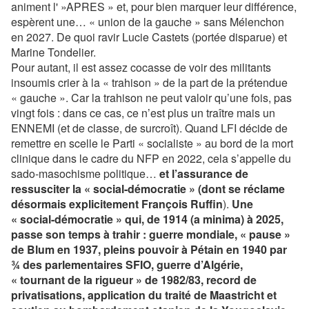
animent l' »APRES » et, pour bien marquer leur différence,
espèrent une… « union de la gauche » sans Mélenchon
en 2027. De quoi ravir Lucie Castets (portée disparue) et
Marine Tondelier.
Pour autant, il est assez cocasse de voir des militants
insoumis crier à la « trahison » de la part de la prétendue
« gauche ». Car la trahison ne peut valoir qu’une fois, pas
vingt fois : dans ce cas, ce n’est plus un traître mais un
ENNEMI (et de classe, de surcroît). Quand LFI décide de
remettre en scelle le Parti « socialiste » au bord de la mort
clinique dans le cadre du NFP en 2022, cela s’appelle du
sado-masochisme politique…
et l’assurance de
ressusciter la « social-démocratie » (dont se réclame
désormais explicitement François Ruffin
).
Une
« social-démocratie » qui, de 1914 (a minima) à 2025,
passe son temps à trahir : guerre mondiale, « pause »
de Blum en 1937, pleins pouvoir à Pétain en 1940 par
¾ des parlementaires SFIO, guerre d’Algérie,
« tournant de la rigueur » de 1982/83, record de
privatisations, application du traité de Maastricht et