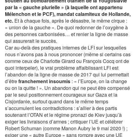
soutien au bombardement otanien de la Yougoslavie
par la « gauche plurielle » (à laquelle ont appartenu
Mélenchon et le PCF), mandat calamiteux de Hollande,
etc.
Et à chaque fois, après le désastre, le même cirque :
« union de la gauche ». De quoi redonner de l’oxygène à
des personnes carbonisées… et renier la ligne de masse
qui assurerait le succès.
Car au-delà des pratiques internes de LFI sur lesquelles
nous n’avons pas à nous prononcer (même si certains cas
comme ceux de Charlotte Girard ou François Cocq ont de
quoi interpeler), le vrai problème affaiblissant LFI est
l’abandon de la ligne de masse de 2017 qui lui permettait
d’être
franchement insoumis
: « l’Europe, on la change
ou on la quitte ! ». Un abandon qui ne peut être compensé
par le seul positionnement courageux sur Gaza et la
Cisjordanie, surtout quand dans le même temps
s’accumulent les contradictions : s’allier à des partis
soutenant l’OTAN et le régime pronazi de Kiev jusqu’à
exiger les livraisons d’armes ; critiquer l’UE et célébrer
Robert Schuman (comme Manon Aubry le 9 mai 2020 !) ;
exiger une « autre Europe » sans rompre avec une UE