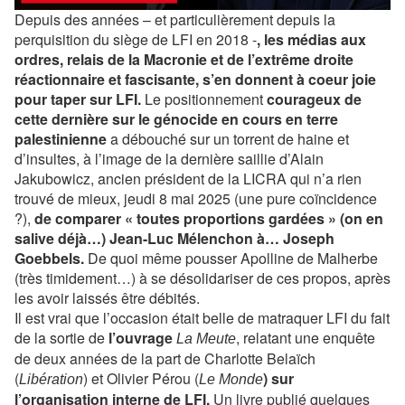
Depuis des années – et particulièrement depuis la
perquisition du siège de LFI en 2018 -
, les médias aux
ordres, relais de la Macronie et de l’extrême droite
réactionnaire et fascisante, s’en donnent à coeur joie
pour taper sur LFI.
Le positionnement
courageux de
cette dernière sur le génocide en cours en terre
palestinienne
a débouché sur un torrent de haine et
d’insultes, à l’image de la dernière saillie d’Alain
Jakubowicz, ancien président de la LICRA qui n’a rien
trouvé de mieux, jeudi 8 mai 2025 (une pure coïncidence
?),
de comparer « toutes proportions gardées » (on en
salive déjà…) Jean-Luc Mélenchon à… Joseph
Goebbels.
De quoi même pousser Apolline de Malherbe
(très timidement…) à se désolidariser de ces propos, après
les avoir laissés être débités.
Il est vrai que l’occasion était belle de matraquer LFI du fait
de la sortie de
l’ouvrage
, relatant une enquête
La Meute
de deux années de la part de Charlotte Belaïch
(
) et Olivier Pérou (
) sur
Libération
Le Monde
l’organisation interne de LFI.
Un livre publié quelques