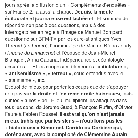
jours après la diffusion d’un « Compléments d’enquêtes »
sur France 2, là aussi à charge.
Depuis, la meute
éditocrate et journaleuse est lâchée
et LFI sommée de
répondre non pas à des questions, mais à des
interrogatoires en règle à l’image de Manuel Bompard
questionné sur BFM-TV par les euro-atlantiques Yves
Thréard (
), l’homme-lige de Macron Bruno Jeudy
Le Figaro
(
) et l’épouse de Jean-Michel
Tribune du Dimanche
Blanquer, Anna Cabana. Indépendance et déontologie
assurées…. Et les coups sont bien rôdés :
« dictature »,
« antisémitisme », « terreur »,
sous-entendus avec le
« stalinisme », etc.
Et quoi de mieux pour porter les coups que de s’appuyer
non pas
sur la droite et l’extrême droite haineuses,
mais
sur les « alliés » de LFI qui multiplient les attaques dans
tous les sens, de Jérôme Guedj à François Ruffin, d’Olivier
Faure à Fabien Roussel.
Il est vrai qu’on n’est jamais
mieux trahis que par les siens – n’oublions pas les
« historiques » Simonnet, Garrido ou Corbière qui,
dorénavant, avec la complicité de Clémentine Autain,