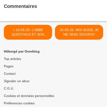
Commentaires
< 19-05-25- L'ABBE
20-05-25- MOI AUSSI, JE
QUESTIAUX ET SON
ME SENS SOUVENT
"GUIDE DE LA NATURE", IL
"GAUCHO" >
M'APPRIT COMME
PERSONNE A AIMER LA
Hébergé par Overblog
NATURE, REFLET DES
BEAUTES DE DIEU
Top articles
Pages
Contact
Signaler un abus
C.G.U.
Cookies et données personnelles
Préférences cookies