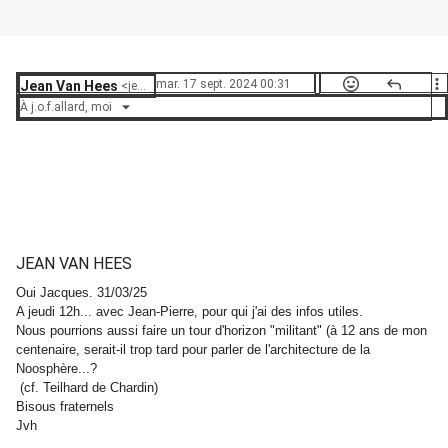
mar. 17 sept. 2024 00:31
Jean Van Hees
<
jean.vanhees36@skynet.be
>
À
j.o.f.allard
,
moi
JEAN VAN HEES
Oui Jacques. 31/03/25
A jeudi 12h... avec Jean-Pierre, pour qui j'ai des infos utiles.
Nous pourrions aussi faire un tour d'horizon "militant" (à 12 ans de mon
centenaire, serait-il trop tard pour parler de l'architecture de la
Noosphère...?
(cf. Teilhard de Chardin)
Bisous fraternels
Jvh