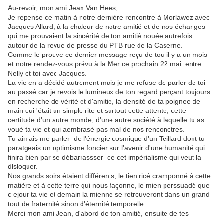
Au-revoir, mon ami Jean Van Hees,
Je repense ce matin à notre dernière rencontre à Morlawez avec
Jacques Allard, à la chaleur de notre amitié et de nos échanges
qui me prouvaient la sincérité de ton amitié nouée autrefois
autour de la revue de presse du PTB rue de la Caserne.
Comme le prouve ce dernier message reçu de tou il y a un mois
et notre rendez-vous prévu à la Mer ce prochain 22 mai. entre
Nelly et toi avec Jacques.
La vie en a décidé autrement mais je me refuse de parler de toi
au passé car je revois le lumineux de ton regard perçant toujours
en recherche de vérité et d'amitié, la densité de ta poignee de
main qui 'était un simple rite et surtout cette attente, cette
certitude d'un autre monde, d'une autre société à laquelle tu as
voué ta vie et qui aembrasé pas mal de nos renconctres.
Tu aimais me parler de l'énergie cosmique d'un Teillard dont tu
paratgeais un optimisme foncier sur l'avenir d'une humanité qui
finira bien par se débarrassser de cet impérialisme qui veut la
disloquer.
Nos grands soirs étaient différents, le tien ricé cramponné à cette
matière et à cette terre qui nous façonne, le mien perssuadé que
c ejour ta vie et demain la mienne se retrouveront dans un grand
tout de fraternité sinon d'éternité temporelle.
Merci mon ami Jean, d'abord de ton amitié, ensuite de tes