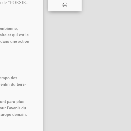
rtir de "POESIE-
lombienne,
re et qui est le
 dans une action
tempo des
nfin du tiers-
'ont paru plus
ur l'avenir du
l'Europe demain.