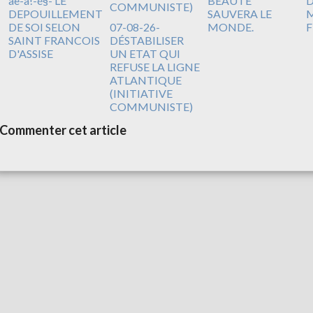
àè-à!-é§- LE
BEAUTE
DEPOUILLEMENT
SAUVERA LE
M
DE SOI SELON
07-08-26-
MONDE.
F
SAINT FRANCOIS
DÉSTABILISER
D'ASSISE
UN ETAT QUI
REFUSE LA LIGNE
ATLANTIQUE
(INITIATIVE
COMMUNISTE)
Commenter cet article