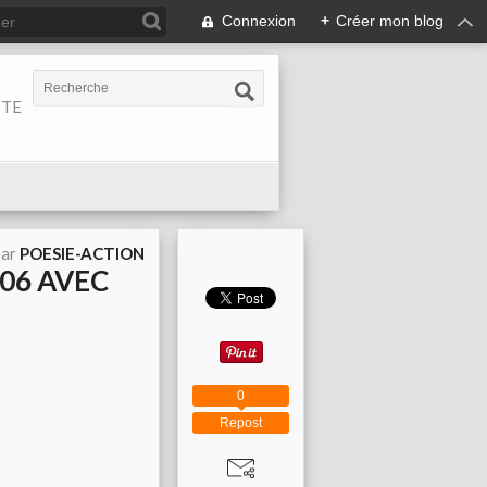
Connexion
+
Créer mon blog
ITE
par
POESIE-ACTION
006 AVEC
0
Repost