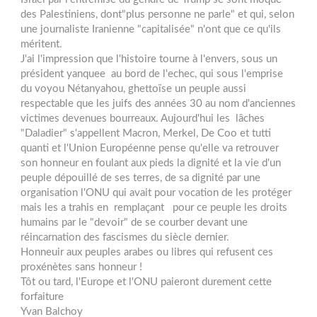
des Palestiniens, dont"plus personne ne parle" et qui, selon
une journaliste Iranienne "capitalisée" n'ont que ce qu'ils
méritent.
J'ai l'impression que l'histoire tourne à l'envers, sous un
président yanquee au bord de l'echec, qui sous l'emprise
du voyou Nétanyahou, ghettoïse un peuple aussi
respectable que les juifs des années 30 au nom d'anciennes
victimes devenues bourreaux. Aujourd'hui les lâches
"Daladier" s'appellent Macron, Merkel, De Coo et tutti
quanti et l'Union Européenne pense qu'elle va retrouver
son honneur en foulant aux pieds la dignité et la vie d'un
peuple dépouillé de ses terres, de sa dignité par une
organisation l'ONU qui avait pour vocation de les protéger
mais les a trahis en remplaçant pour ce peuple les droits
humains par le "devoir" de se courber devant une
réincarnation des fascismes du siècle dernier.
Honneuir aux peuples arabes ou libres qui refusent ces
proxénètes sans honneur !
Tôt ou tard, l'Europe et l'ONU paieront durement cette
forfaiture
Yvan Balchoy