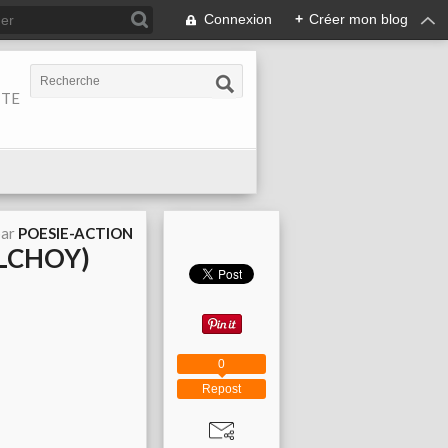
Connexion
+
Créer mon blog
ITE
par
POESIE-ACTION
ALCHOY)
0
Repost