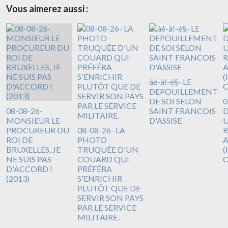
Vous aimerez aussi :
àè-à!-é§- LE
DEPOUILLEMENT
DE SOI SELON
0
08-08-26-
SAINT FRANCOIS
D
MONSIEUR LE
D'ASSISE
U
PROCUREUR DU
08-08-26- LA
R
ROI DE
PHOTO
A
BRUXELLES, JE
TRUQUÉE D'UN
(
NE SUIS PAS
COUARD QUI
D'ACCORD !
PRÉFÉRA
(2013)
S'ENRICHIR
PLUTÔT QUE DE
SERVIR SON PAYS
PAR LE SERVICE
MILITAIRE.