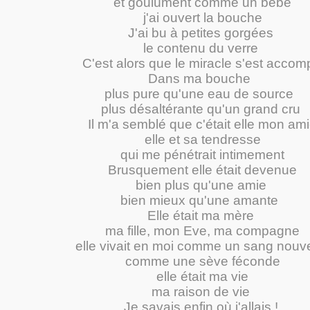
et goulûment comme un bébé
j'ai ouvert la bouche
J'ai bu à petites gorgées
le contenu du verre
C'est alors que le miracle s'est accom
Dans ma bouche
plus pure qu'une eau de source
plus désaltérante qu'un grand cru
Il m'a semblé que c'était elle mon am
elle et sa tendresse
qui me pénétrait intimement
Brusquement elle était devenue
bien plus qu'une amie
bien mieux qu'une amante
Elle était ma mère
ma fille, mon Eve, ma compagne
elle vivait en moi comme un sang nou
comme une sève féconde
elle était ma vie
ma raison de vie
Je savais enfin où j'allais !