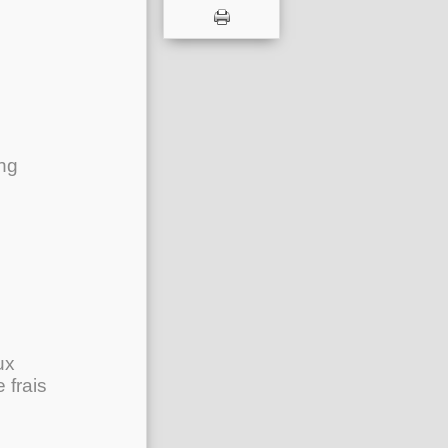
ing
e
ux
 frais