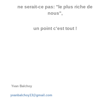
ne serait-ce pas: "le plus riche de
nous",
un point c'est tout !
Yvan Balchoy
yvanbalchoy13@gmail.com