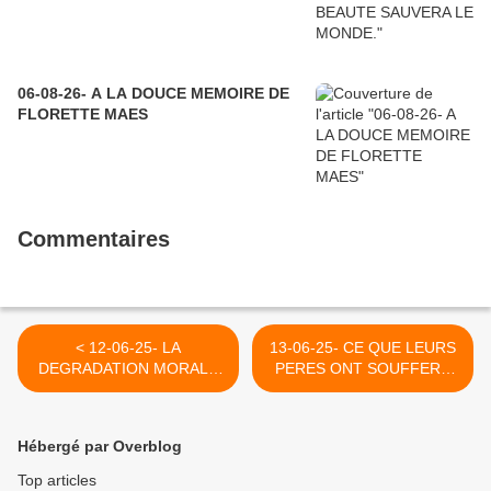
06-08-26- A LA DOUCE MEMOIRE DE
FLORETTE MAES
Commentaires
< 12-06-25- LA
13-06-25- CE QUE LEURS
DEGRADATION MORALE
PERES ONT SOUFFERT
DE LA MAJORITÉ DE LA
DES NAZIS, ILS OSENT LE
SOCIÉTÉ ISRAÉLIENNE
REFAIRE ! (SUR CE BLOG
(ORIT KAMIR- LE GRAND
AUTREFOIS ET
Hébergé par Overblog
SOIR)
POURTANT TELLEMENT
DE TERRIFIQUE
Top articles