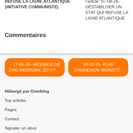
REFUSE LA LIGNE ATLANTIQUE
(INITIATIVE COMMUNISTE)
Commentaires
< 17-06-25- MESSAGE DE
18-06-25- PLAN
ZIAD MEDOUKH, CITOYEN
D'ANNEXION SIONISTE :
PALESTINIEN DE GAZA
LA "MENACE" DE LA
(INVESTIG'ACTION)
FRANCE (CAPJPO)-
CAPJPO : ORGANISME DE
Hébergé par Overblog
DEFENSE DES
PALESRINION SOUS
Top articles
L'IMPUMSION D'UNE
Pages
FEMME JUIVE HONNÊTE
ET COURAGEUSE : OLIVIA
Contact
ZEMOR)- 2020 !!!! >
Signaler un abus