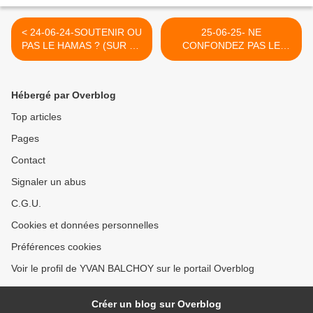
< 24-06-24-SOUTENIR OU
25-06-25- NE
PAS LE HAMAS ? (SUR CE
CONFONDEZ PAS LE
BLOG LE 24 MARS 2013
SAINT NICOLAS DE
!!!)
NOTRE ENFANCE AVEC
SON IMITATION ERSATZ
Hébergé par Overblog
LE "NICOLAS" DES
RICHARDS PRONEE
Top articles
ENTRE AUTRES PAR
Pages
EUROPE 1 ET CONSORTS
>
Contact
Signaler un abus
C.G.U.
Cookies et données personnelles
Préférences cookies
Voir le profil de YVAN BALCHOY sur le portail Overblog
Créer un blog sur Overblog