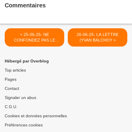
Commentaires
< 25-06-25- NE
26-06-25- LA LETTRE
CONFONDEZ PAS LE
(YVAN BALCHOY >
SAINT NICOLAS DE
NOTRE ENFANCE AVEC
SON IMITATION ERSATZ
Hébergé par Overblog
LE "NICOLAS" DES
RICHARDS PRONEE
Top articles
ENTRE AUTRES PAR
Pages
EUROPE 1 ET CONSORTS
Contact
Signaler un abus
C.G.U.
Cookies et données personnelles
Préférences cookies