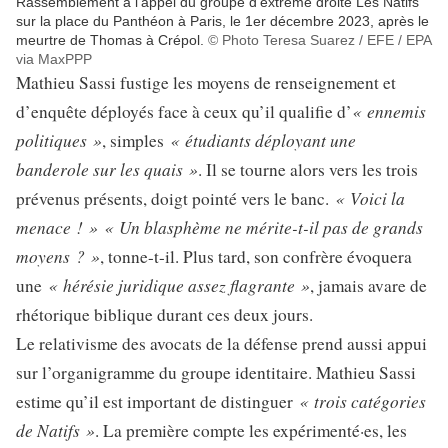
Rassemblement à l’appel du groupe d’extrême droite Les Natifs
sur la place du Panthéon à Paris, le 1er décembre 2023, après le
meurtre de Thomas à Crépol.
© Photo Teresa Suarez / EFE / EPA
via MaxPPP
Mathieu Sassi fustige les moyens de renseignement et
« ennemis
d’enquête déployés face à ceux qu’il qualifie d’
politiques »
« étudiants déployant une
, simples
banderole sur les quais »
. Il se tourne alors vers les trois
« Voici la
prévenus présents, doigt pointé vers le banc.
menace ! »
« Un blasphème ne mérite-t-il pas de grands
moyens ? »
, tonne-t-il. Plus tard, son confrère évoquera
« hérésie juridique assez flagrante »
une
, jamais avare de
rhétorique biblique durant ces deux jours.
Le relativisme des avocats de la défense prend aussi appui
sur l’organigramme du groupe identitaire. Mathieu Sassi
« trois catégories
estime qu’il est important de distinguer
de Natifs »
. La première compte les expérimenté·es, les