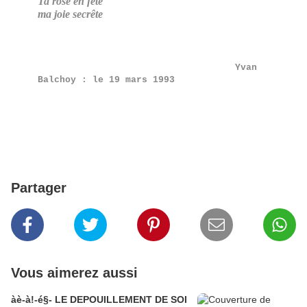
Ta rose en fête
ma joie secrête
Yvan
Balchoy : le 19 mars 1993
Partager
Vous aimerez aussi
àè-à!-é§- LE DEPOUILLEMENT DE SOI