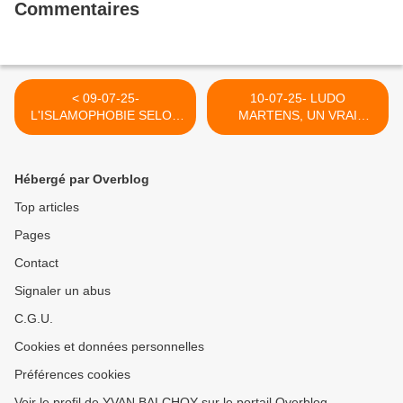
Commentaires
< 09-07-25-
10-07-25- LUDO
L'ISLAMOPHOBIE SELON
MARTENS, UN VRAI
MR RETAILLEAU (LA
REVOLUTIONNAIRE A
HAINE-MEDIAPART)
REVIVRE AUJOURD'HUI
(écrit lors de sa mort) >
Hébergé par Overblog
Top articles
Pages
Contact
Signaler un abus
C.G.U.
Cookies et données personnelles
Préférences cookies
Voir le profil de YVAN BALCHOY sur le portail Overblog