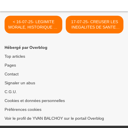
< 16-07-25- LEGIMITE
17-07-25- CREUSER LES
MORALE, HISTORIQUE ET
INEGALITES DE SANTE :
LEGALE DE L'ETAT
"LE GRAND CHANTIER"
D'ISRAËL : UNE ANALYSE
ESQUISSE PAR FRANCOIS
CRITIQUE (LE GRAND
BAYROU (CAROLINE COQ-
Hébergé par Overblog
SOIR)
CHAUDORGUE-
MEDIAPART) >
Top articles
Pages
Contact
Signaler un abus
C.G.U.
Cookies et données personnelles
Préférences cookies
Voir le profil de YVAN BALCHOY sur le portail Overblog