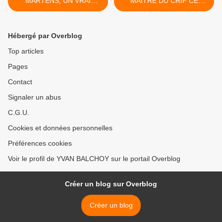
MARTENS, UN VRAI
MAÎTRE DU CRIF CE
REVOLUTIONNAIRE A
MATIN INVITE SUR
REVIVRE AUJOURD'HUI
EUROPE 1 >
(écrit lors de sa mort)
Hébergé par Overblog
Top articles
Pages
Contact
Signaler un abus
C.G.U.
Cookies et données personnelles
Préférences cookies
Voir le profil de YVAN BALCHOY sur le portail Overblog
Créer un blog sur Overblog
Créer un blog