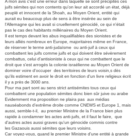
A mon avis c'est une erreur dans laquelle se sont précipités ces
juifs sémites qui non contents qu'on leur ait accordé un état, déjà
peuplé et innocent de la Shoah, au Moyen Orient, entité qui
aurait eu beaucoup plus de sens à être insérée au sein de
l'Allemagne qui les avait si cruellement génocidé, ce qui n'était
pas le cas des habitants millénaires du Moyen Orient.
Il est temps devant les abus inqualifiables des sionistes et de
leurs alliés nombreux en Europe, majoritaires même en France,
de réserver le terme anti-judaïsme ou anti-juif à ceux qui
combattent les juifs comme juifs et qui doivent être sévèrement
combattus, celui d'antisioniste à ceux qui ne combattent que le
droit que s'est arrogés la colonie israélienne au Moyen Orient de
dominer voire d'occuper des territoires de leurs voisin,s dès
qu'ils estiment en avoir le droit en fonction d'un livre religieux écrit
il y a près de 3000 ans.
Pour ma part sont au sens strict antisémites tous ceux qui
combattent une population sémites donc bien sûr juive ou arabe
Evidemment ma proposition ne plaira pas aux médias
nauséabonds d'extrême droite comme CNEWS et Europe 1, mais
aussi, semble-t-il, au premier Ministre de la France bien plus
rapide à condamner les actes anti-juifs, et il faut le faire, que
d'autres actes aussi graves qu'un génocide commis contre
les Gazaouis aussi sémites que leurs voisins.
Car voyez-vous, quand le premier Ministre d'une entité à grande