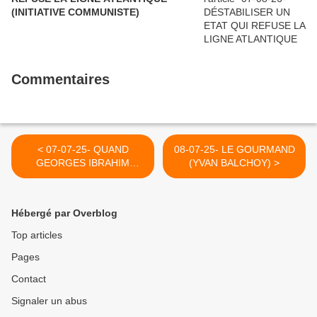
(INITIATIVE COMMUNISTE)
Commentaires
< 07-07-25- QUAND
08-07-25- LE GOURMAND
GEORGES IBRAHIM
(YVAN BALCHOY) >
ABDALLAH PRISONNIER
POLITIQUE DE LA
FRANCE SALUE SES
Hébergé par Overblog
PARTISANS (publié
autrefois sur ce blog)
Top articles
Pages
Contact
Signaler un abus