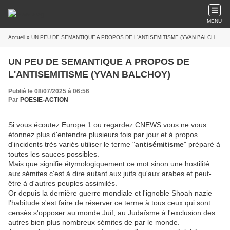
MENU
Accueil
» UN PEU DE SEMANTIQUE A PROPOS DE L'ANTISEMITISME (YVAN BALCHOY)
UN PEU DE SEMANTIQUE A PROPOS DE
L'ANTISEMITISME (YVAN BALCHOY)
Publié le 08/07/2025 à 06:56
Par
POESIE-ACTION
Si vous écoutez Europe 1 ou regardez CNEWS vous ne vous
étonnez plus d'entendre plusieurs fois par jour et à propos
d'incidents très variés utiliser le terme "
antisémitisme
" préparé à
toutes les sauces possibles.
Mais que signifie étymologiquement ce mot sinon une hostilité
aux sémites c'est à dire autant aux juifs qu'aux arabes et peut-
être à d'autres peuples assimilés.
Or depuis la dernière guerre mondiale et l'ignoble Shoah nazie
l'habitude s'est faire de réserver ce terme à tous ceux qui sont
censés s'opposer au monde Juif, au Judaïsme à l'exclusion des
autres bien plus nombreux sémites de par le monde.