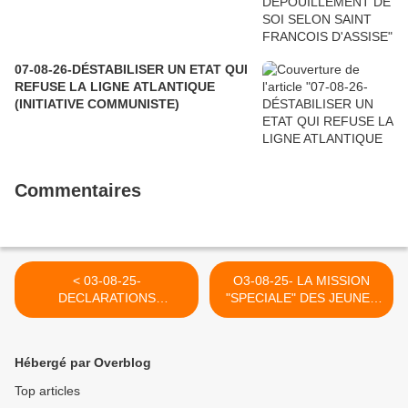
07-08-26-DÉSTABILISER UN ETAT QUI
REFUSE LA LIGNE ATLANTIQUE
(INITIATIVE COMMUNISTE)
Commentaires
< 03-08-25-
O3-08-25- LA MISSION
DECLARATIONS
"SPECIALE" DES JEUNES
CRIMINELLES D'UN
PALESTINIENS AU JUBILÉ
RABBIN EN ISRAËL (
DE ROME (ALETEIA) >
CAPJPO-
Hébergé par Overblog
EUROPALESTINE)
Top articles