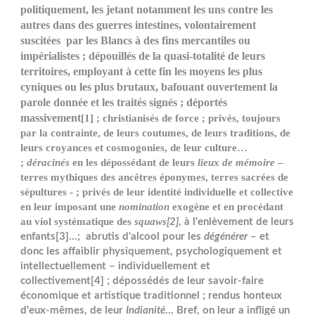
politiquement, les jetant notamment les uns contre les
autres dans des guerres intestines, volontairement
suscitées par les Blancs à des fins mercantiles ou
impérialistes ; dépouillés de la quasi-totalité de leurs
territoires, employant à cette fin les moyens les plus
cyniques ou les plus brutaux, bafouant ouvertement la
parole donnée et les traités signés ; déportés
massivement
[1] ; christianisés de force ; privés, toujours
par la contrainte, de leurs coutumes, de leurs traditions, de
leurs croyances et cosmogonies, de leur culture…
;
déracinés
en les dépossédant de leurs
lieux de mémoire
–
terres mythiques des ancêtres éponymes, terres sacrées de
sépultures - ; privés de leur identité individuelle et collective
en leur imposant une
nomination
exogène et en procédant
au viol systématique des
squaws
[2]
, à l'enlèvement de leurs
enfants[3]…; abrutis d'alcool pour les
dégénérer
– et
donc les affaiblir physiquement, psychologiquement et
intellectuellement – individuellement et
collectivement[4] ; dépossédés de leur savoir-faire
économique et artistique traditionnel ; rendus honteux
d'eux-mêmes, de leur
Indianité
… Bref, on leur a infligé un