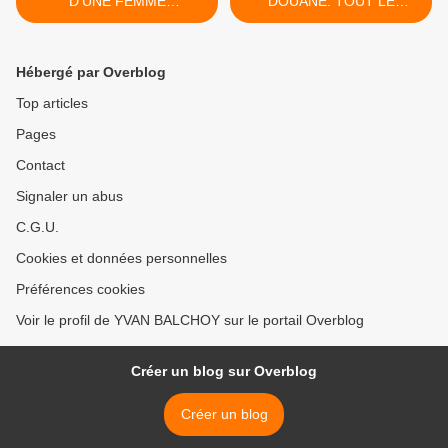
D'UNE FEMME
DOUANE: TOUT LE
RESISTANTE ECRASEE
MONDE SE COUCHE
VOLONTAIREMENT PAR
DEVANT TRUMP-
UN BULLDOZER SIONISTE
WIKIPEDIA-TVF) >
Hébergé par Overblog
VOULANT DÉTRUIRE UNE
MAISON PALESTINIENNE
Top articles
(2015)
Pages
Contact
Signaler un abus
C.G.U.
Cookies et données personnelles
Préférences cookies
Voir le profil de YVAN BALCHOY sur le portail Overblog
Créer un blog sur Overblog
Créer un blog