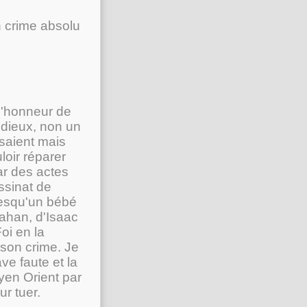
n crime absolu
 l'honneur de
 odieux, non un
saient mais
loir réparer
ar des actes
ssinat de
resqu'un bébé
rahan, d'Isaac
oi en la
 son crime. Je
e faute et la
yen Orient par
r tuer.