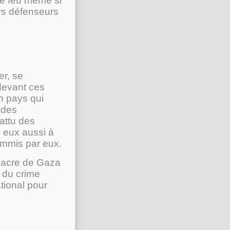
 le feu même si
ers défenseurs
er, se
 devant ces
n pays qui
 des
battu des
é eux aussi à
ommis par eux.
sacre de Gaza
e du crime
tional pour