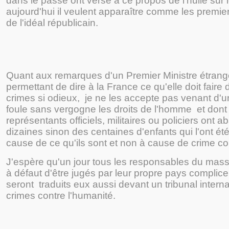
dans le passé ont versé à ce propos de l'huile sur
aujourd'hui il veulent apparaître comme les premi
de l'idéal républicain.
Quant aux remarques d'un Premier Ministre étrang
permettant de dire à la France ce qu'elle doit faire
crimes si odieux, je ne les accepte pas venant d'u
foule sans vergogne les droits de l'homme et dont
représentants officiels, militaires ou policiers ont a
dizaines sinon des centaines d'enfants qui l'ont ét
cause de ce qu'ils sont et non à cause de crime c
J'espère qu'un jour tous les responsables du mas
à défaut d'être jugés par leur propre pays complic
seront traduits eux aussi devant un tribunal interna
crimes contre l'humanité.