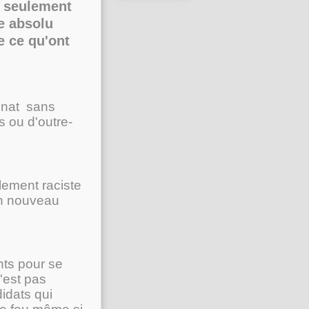
t seulement
me absolu
e ce qu'ont
inat sans
s ou d'outre-
blement raciste
un nouveau
nts pour se
n'est pas
didats qui