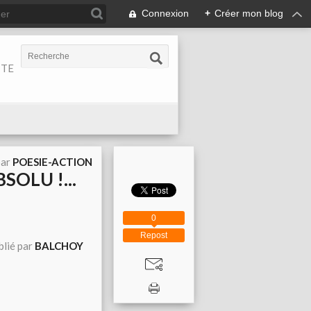
Connexion
+
Créer mon blog
ITE
par
POESIE-ACTION
SOLU !...
0
Repost
blié par
BALCHOY