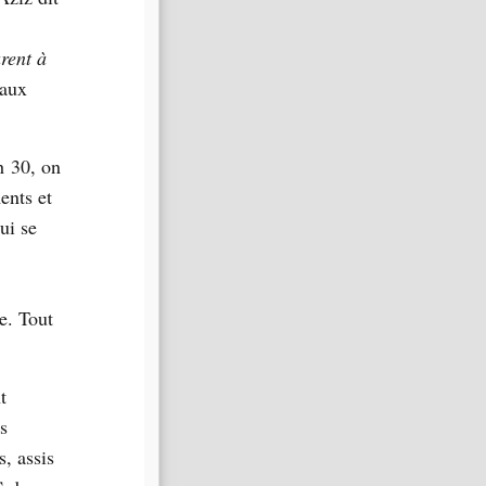
rent à
aux
h 30, on
ents et
ui se
e. Tout
t
s
s, assis