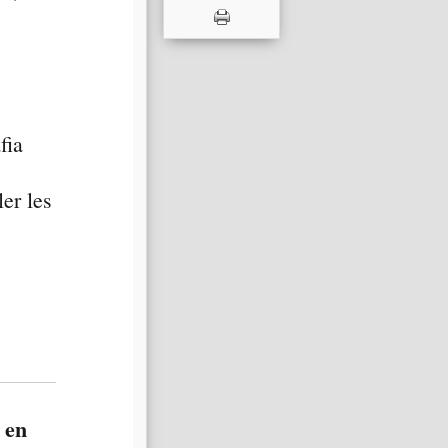
fia
er les
s en