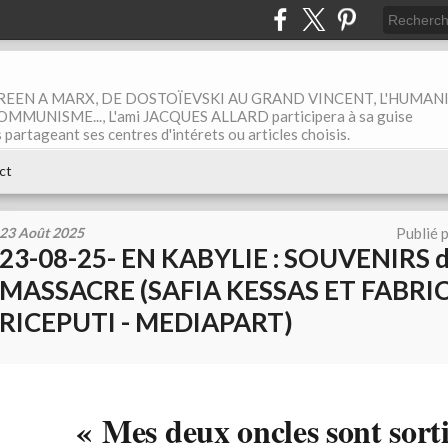
EEN A MARX, DE DOSTOÏEVSKI AU GRAND VINCENT, L'HUMAN
MUNISME..., L'ami JACQUES ALLARD participera à sa guise
rtageant ses centres d'intérets ou articles choisis.
ct
23 Août 2025
Publié 
23-08-25- EN KABYLIE : SOUVENIRS 
MASSACRE (SAFIA KESSAS ET FABRI
RICEPUTI - MEDIAPART)
« Mes deux oncles sont sorti