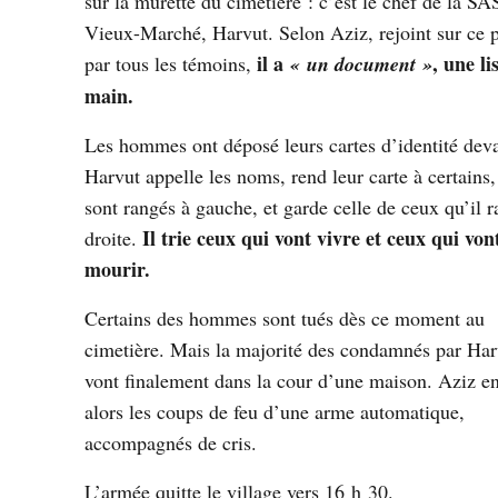
sur la murette du cimetière : c’est le chef de la SA
Vieux-Marché, Harvut. Selon Aziz, rejoint sur ce p
il a
, une li
par tous les témoins,
« un document »
main.
Les hommes ont déposé leurs cartes d’identité deva
Harvut appelle les noms, rend leur carte à certains,
sont rangés à gauche, et garde celle de ceux qu’il r
Il trie ceux qui vont vivre et ceux qui von
droite.
mourir.
Certains des hommes sont tués dès ce moment au
cimetière. Mais la majorité des condamnés par Har
vont finalement dans la cour d’une maison. Aziz e
alors les coups de feu d’une arme automatique,
accompagnés de cris.
L’armée quitte le village vers 16 h 30.