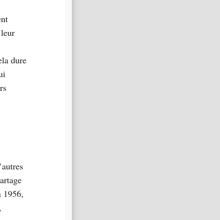
ent
leur
ela dure
ui
rs
’autres
artage
n 1956,
,