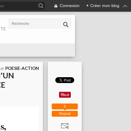
Connexion
+
Créer mon blog
ITE
par
POESIE-ACTION
d'UN
CE
0
Repost
s,