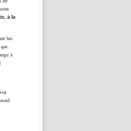
S de
oint
ste, à la
nt lui.
 qui
ange à
t
vut
ntend