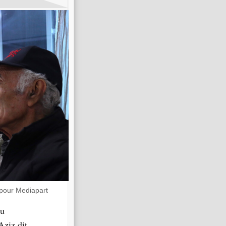
: Illustration 3
pour Mediapart
du
Aziz dit