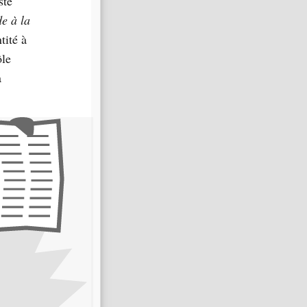
ste
de à la
tité à
ôle
a