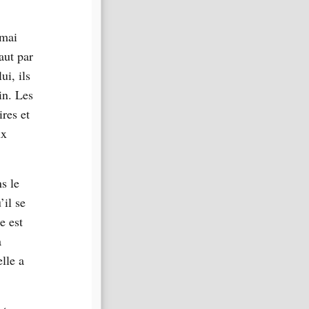
 mai
aut par
ui, ils
in. Les
ires et
ux
s le
’il se
e est
à
lle a