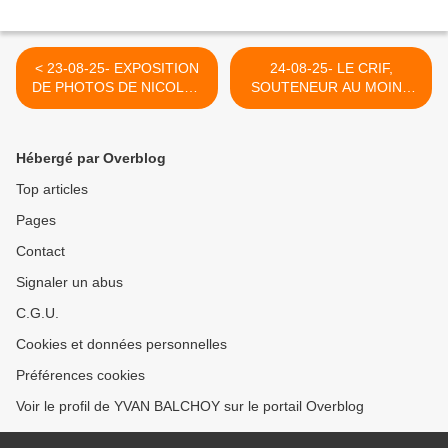
< 23-08-25- EXPOSITION
24-08-25- LE CRIF,
DE PHOTOS DE NICOLAS
SOUTENEUR AU MOINS
LEURENT (SEPTEMBRE
PASSIF DES MASSACRES
2010)
DE PALESTINIENS A GAZA
ET SON COMPLICE LE
Hébergé par Overblog
SIONISTE VALLS
TENTENT D'EMPECHER
Top articles
LA LIBERATION DE
Pages
GEORGES ABDALLAH
(ECRIT EN CE BLOG EN
Contact
1917) >
Signaler un abus
C.G.U.
Cookies et données personnelles
Préférences cookies
Voir le profil de YVAN BALCHOY sur le portail Overblog