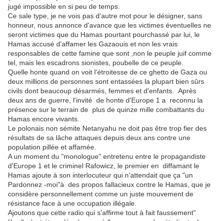
jugé impossible en si peu de temps.
Ce sale type, je ne vois pas d'autre mot pour le désigner, sans
honneur, nous annonce d'avance que les victimes éventuelles ne
seront victimes que du Hamas pourtant pourchassé par lui, le
Hamas accusé d'affamer les Gazaouis et non les vrais
responsables de cette famine que sont ,non le peuple juif comme
tel, mais les escadrons sionistes, poubelle de ce peuple.
Quelle honte quand on voit l'étroitesse de ce ghetto de Gaza ou
deux millions de personnes sont entassées la plupart bien sûrs
civils dont beaucoup désarmés, femmes et d'enfants. Après
deux ans de guerre, l'invité de honte d'Europe 1 a reconnu la
présence sur le terrain de plus de quinze mille combattants du
Hamas encore vivants.
Le polonais non sémite Netanyahu ne doit pas être trop fier des
résultats de sa lâche attaques depuis deux ans contre une
population pillée et affamée.
A un moment du "monologue" entretenu entre le propagandiste
d'Europe 1 et le criminel Rafowicz, le premier en diffamant le
Hamas ajoute à son interlocuteur qui n'attendait que ça "un
Pardonnez -moi"à des propos fallacieux contre le Hamas, que je
considère personnellement comme un juste mouvement de
résistance face à une occupation illégale.
Ajoutons que cette radio qui s'affirme tout à fait faussement"