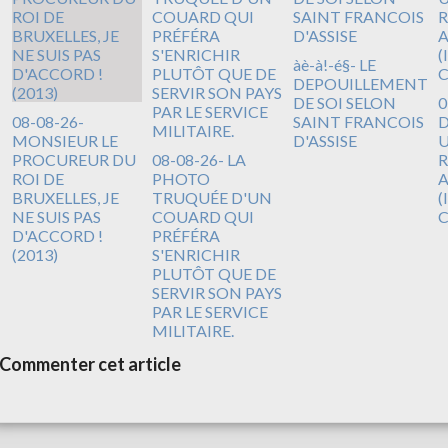
àè-à!-é§- LE
DEPOUILLEMENT
DE SOI SELON
0
08-08-26-
SAINT FRANCOIS
D
MONSIEUR LE
D'ASSISE
U
PROCUREUR DU
08-08-26- LA
R
ROI DE
PHOTO
A
BRUXELLES, JE
TRUQUÉE D'UN
(
NE SUIS PAS
COUARD QUI
D'ACCORD !
PRÉFÉRA
(2013)
S'ENRICHIR
PLUTÔT QUE DE
SERVIR SON PAYS
PAR LE SERVICE
MILITAIRE.
Commenter cet article