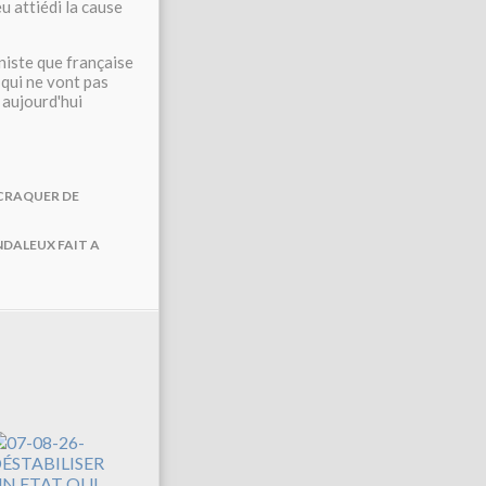
u attiédi la cause
niste que française
 qui ne vont pas
 aujourd'hui
 CRAQUER DE
NDALEUX FAIT A