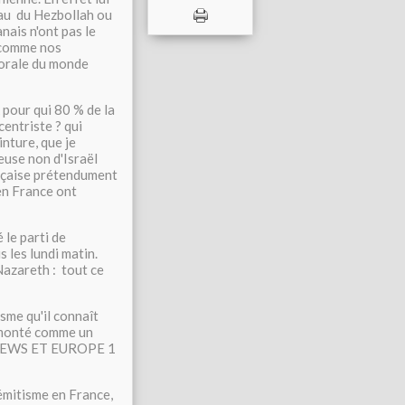
eau du Hezbollah ou
nais n'ont pas le
, comme nos
mmorale du monde
 pour qui 80 % de la
entriste ? qui
inture, que je
euse non d'Israël
ançaise prétendument
 en France ont
 le parti de
 les lundi matin.
azareth : tout ce
sme qu'il connaît
remonté comme un
e CNEWS ET EUROPE 1
sémitisme en France,