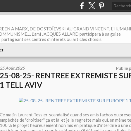
EEN A MARX, DE DOSTOÏEVSKI AU GRAND VINCENT, L'HUMAN
MUNISME..., L'ami JACQUES ALLARD participera à sa guise
rtageant ses centres d'intérets ou articles choisis.
ct
25 Août 2025
Publié 
25-08-25- RENTREE EXTREMISTE S
1 TELL AVIV
Ce matin Laurent Tessier, scandalisé quand ses amis fachos ou presq
empêchés de "droitiser" ça et là, et je le regrette,mais qui, en même
100 % le projet heureusement non mis en pratique d'interdire à une 
participer à un concert, sous le prétexte qu'il défend la cause Palesti