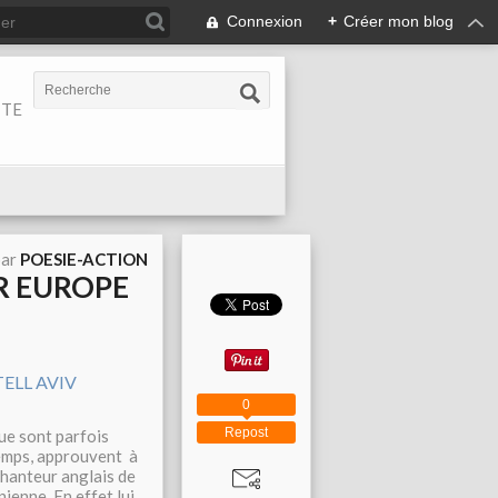
Connexion
+
Créer mon blog
ITE
par
POESIE-ACTION
UR EUROPE
0
Repost
ue sont parfois
 temps, approuvent à
chanteur anglais de
nienne. En effet lui