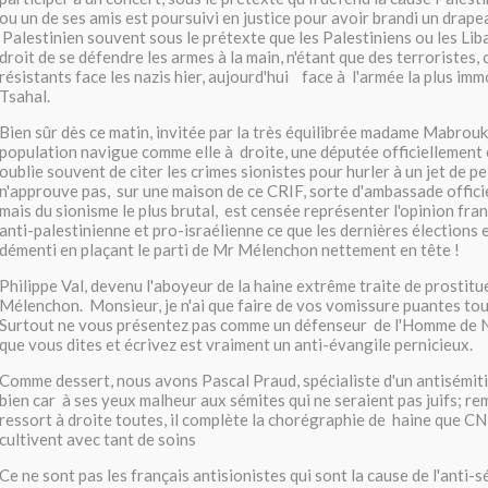
ou un de ses amis est poursuivi en justice pour avoir brandi un drap
Palestinien souvent sous le prétexte que les Palestiniens ou les Liba
droit de se défendre les armes à la main, n'étant que des terroristes
résistants face les nazis hier, aujourd'hui face à l'armée la plus i
Tsahal.
Bien sûr dès ce matin, invitée par la très équilibrée madame Mabrouk
population navigue comme elle à droite, une députée officiellement c
oublie souvent de citer les crimes sionistes pour hurler à un jet de pe
n'approuve pas, sur une maison de ce CRIF, sorte d'ambassade offici
mais du sionisme le plus brutal, est censée représenter l'opinion fr
anti-palestinienne et pro-israélienne ce que les dernières élections
démenti en plaçant le parti de Mr Mélenchon nettement en tête !
Philippe Val, devenu l'aboyeur de la haine extrême traite de prostitué
Mélenchon. Monsieur, je n'ai que faire de vos vomissure puantes tous
Surtout ne vous présentez pas comme un défenseur de l'Homme de N
que vous dites et écrivez est vraiment un anti-évangile pernicieux.
Comme dessert, nous avons Pascal Praud, spécialiste d'un antisémiti
bien car à ses yeux malheur aux sémites qui ne seraient pas juifs; 
ressort à droite toutes, il complète la chorégraphie de haine qu
cultivent avec tant de soins
Ce ne sont pas les français antisionistes qui sont la cause de l'anti-