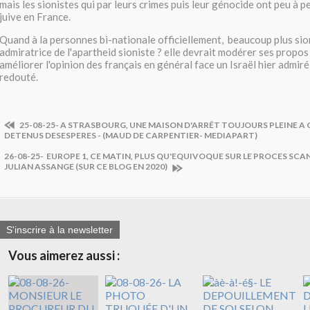
mais les sionistes qui par leurs crimes puis leur génocide ont peu à pe
juive en France.
Quand à la personnes bi-nationale officiellement, beaucoup plus sio
admiratrice de l'apartheid sioniste ? elle devrait modérer ses propos
améliorer l'opinion des français en général face un Israël hier admiré
redouté.
25-08-25- A STRASBOURG, UNE MAISON D'ARRÊT TOUJOURS PLEINE A
DETENUS DESESPERES - (MAUD DE CARPENTIER- MEDIAPART)
26-08-25- EUROPE 1, CE MATIN, PLUS QU'EQUIVOQUE SUR LE PROCES SCA
JULIAN ASSANGE (SUR CE BLOG EN 2020)
S'inscrire à la newsletter
Vous aimerez aussi :