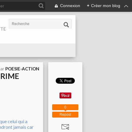
Connexion
+
Créer mon blog
ITE
par
POESIE-ACTION
 RIME
0
Repost