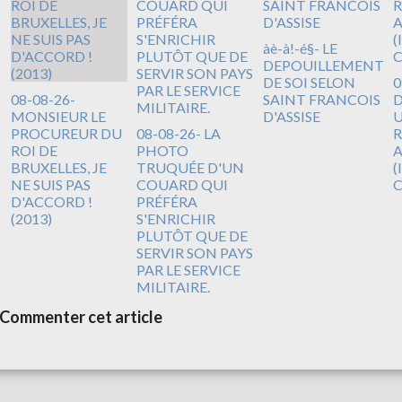
àè-à!-é§- LE
DEPOUILLEMENT
DE SOI SELON
0
08-08-26-
SAINT FRANCOIS
D
MONSIEUR LE
D'ASSISE
U
PROCUREUR DU
08-08-26- LA
R
ROI DE
PHOTO
A
BRUXELLES, JE
TRUQUÉE D'UN
(
NE SUIS PAS
COUARD QUI
D'ACCORD !
PRÉFÉRA
(2013)
S'ENRICHIR
PLUTÔT QUE DE
SERVIR SON PAYS
PAR LE SERVICE
MILITAIRE.
Commenter cet article