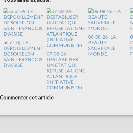
06-08-26- LA
0
àè-à!-é§- LE
BEAUTE
DEPOUILLEMENT
SAUVERA LE
M
DE SOI SELON
07-08-26-
MONDE.
F
SAINT FRANCOIS
DÉSTABILISER
D'ASSISE
UN ETAT QUI
REFUSE LA LIGNE
ATLANTIQUE
(INITIATIVE
COMMUNISTE)
Commenter cet article