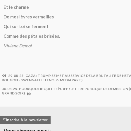
Et le charme
De mes lèvres vermeilles
Qui sur toi se ferment
Comme des pétales brisées.
Viviane Demol
29-08-25- GAZA : TRUMP SE MET AU SERVICE DE LA BRUTALITE DE N
BOUGON - GWENNAELLE LENOIR- MEDIAPART)
30-08-25- POURQUOI JE QUITTE l'UJFP : LETTRE PUBLIQUE DE DEMISSION (
GRAND SOIR)
S'inscrire à la newsletter
Vous aimerez aussi :