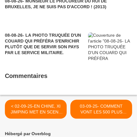
08-08-26- MONSIEUR LE PROCUREUR DU ROI DE
BRUXELLES, JE NE SUIS PAS D'ACCORD ! (2013)
08-08-26- LA PHOTO TRUQUÉE D'UN
COUARD QUI PRÉFÉRA S'ENRICHIR
PLUTÔT QUE DE SERVIR SON PAYS
PAR LE SERVICE MILITAIRE.
Commentaires
< 02-09-25-EN CHINE, XI
03-09-25- COMMENT
JIMPING MET EN SCENE
VONT LES 500 PLUS
UN FRONT ANTI TRUMP
RICHES FAMILLES DE
AVEC POUTINE ET MODI
FRANCE (NICOLAS
(FRANCOIS BOUGON ET
FRAMONT- FRUSTATION-
Hébergé par Overblog
ROMARIC GODIN-
LE GRAND SOIR) >