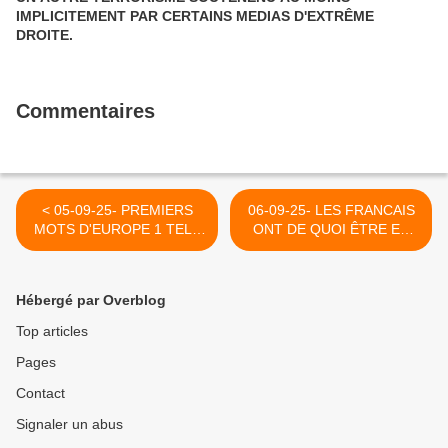
IMPLICITEMENT PAR CERTAINS MEDIAS D'EXTRÊME
DROITE.
Commentaires
< 05-09-25- PREMIERS
06-09-25- LES FRANCAIS
MOTS D'EUROPE 1 TELL
ONT DE QUOI ÊTRE EN
AVIV CE MAIN A 6 H
COLERE ! (PATRICK
"SEME LA TERREUR"
CHAMPAGNAC - LE
GRAND SOIR) >
Hébergé par Overblog
Top articles
Pages
Contact
Signaler un abus