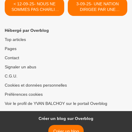
< 12-09-25- NOUS NE
3-09-25- UNE NATION
SOMMES PAS CHARLIE
DIRIGEE PAR UNE
(CAPJPO-
CLASSE POLITIQUE
EUROPALESTINE)
DANGEREUSEMENT
ABSURDE (HERNANDO
Hébergé par Overblog
CALVO ESPINA- LE
GRAND SOIR) >
Top articles
Pages
Contact
Signaler un abus
C.G.U.
Cookies et données personnelles
Préférences cookies
Voir le profil de YVAN BALCHOY sur le portail Overblog
Créer un blog sur Overblog
Créer un blog