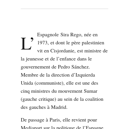
13 septembre 2025 à 09h52
L’Espagnole
L’
Espagnole
Sira Rego, née en
1973, et dont le père palestinien
vit en Cisjordanie, est ministre de
la jeunesse et de l’enfance dans le
gouvernement de Pedro Sánchez.
Membre de la direction d’Izquierda
Unida (communiste), elle est une des
cinq ministres du mouvement Sumar
(gauche critique) au sein de la coalition
des gauches à Madrid.
De passage à Paris, elle revient pour
Mediapart sur la politique de l’Espagne