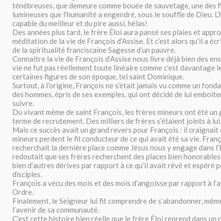
ténébreuses, que demeure comme bouée de sauvetage, une des fi
lumineuses que l’humanité a engendré, sous le souffle de Dieu. 
capable du meilleur et du pire aussi, hélas!
Des années plus tard, le frère Éloi aura pansé ses plaies et appr
méditation de la vie de François d’Assise. Et c’est alors qu’il a écr
de la spiritualité franciscaine Sagesse d’un pauvre.
Connaitre la vie de François d’Assise nous livre déjà bien des e
vie ne fut pas réellement toute linéaire comme c’est davantage l
certaines figures de son époque, tel saint Dominique.
Surtout, à l’origine, François ne s’était jamais vu comme un fond
des hommes, épris de ses exemples, qui ont décidé de lui emboiter 
suivre.
Du vivant même de saint François, les frères mineurs ont été un
terme de recrutement. Des milliers de frères s’étaient joints à lui
Mais ce succès avait un grand revers pour François : il craignait 
mineurs perdent le fil conducteur de ce qui avait été sa vie. Franç
recherchait la dernière place comme Jésus nous y engage dans l’
redoutait que ses frères recherchent des places bien honorables 
bien d’autres dérives par rapport à ce qu’il avait rêvé et espéré p
disciples.
François a vécu des mois et des mois d’angoisse par rapport à l’
Ordre.
Finalement, le Seigneur lui fit comprendre de s’abandonner, mêm
l’avenir de sa communauté.
C’est cette histoire bien réelle que le frère Éloi reprend dans un