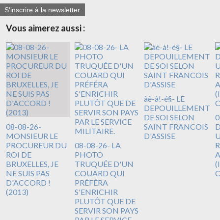
S'inscrire à la newsletter
Vous aimerez aussi :
àè-à!-é§- LE
DEPOUILLEMENT
DE SOI SELON
0
08-08-26-
SAINT FRANCOIS
D
MONSIEUR LE
D'ASSISE
U
PROCUREUR DU
08-08-26- LA
R
ROI DE
PHOTO
A
BRUXELLES, JE
TRUQUÉE D'UN
(
NE SUIS PAS
COUARD QUI
D'ACCORD !
PRÉFÉRA
(2013)
S'ENRICHIR
PLUTÔT QUE DE
SERVIR SON PAYS
PAR LE SERVICE