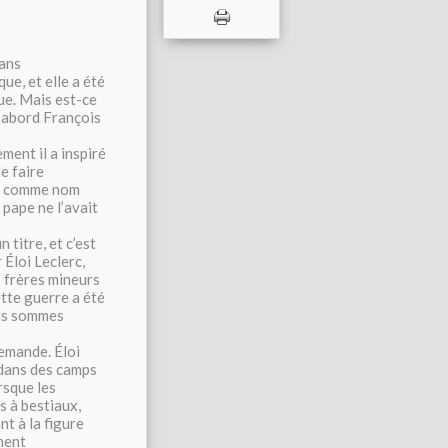
sans
e, et elle a été
ue. Mais est-ce
 d’abord François
ment il a inspiré
e faire
er comme nom
 pape ne l’avait
 titre, et c’est
Éloi Leclerc,
es frères mineurs
tte guerre a été
ous sommes
lemande. Éloi
 dans des camps
orsque les
s à bestiaux,
nt à la figure
ment