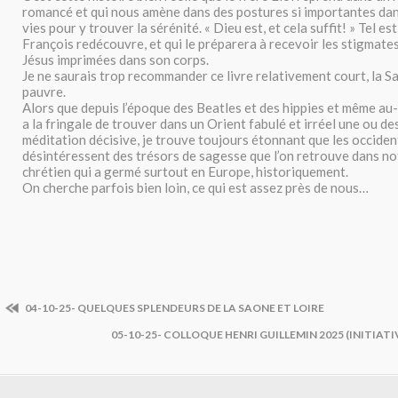
romancé et qui nous amène dans des postures si importantes da
vies pour y trouver la sérénité. « Dieu est, et cela suffit! » Tel es
François redécouvre, et qui le préparera à recevoir les stigmates,
Jésus imprimées dans son corps.
Je ne saurais trop recommander ce livre relativement court, la S
pauvre.
Alors que depuis l’époque des Beatles et des hippies et même au-
a la fringale de trouver dans un Orient fabulé et irréel une ou de
méditation décisive, je trouve toujours étonnant que les occide
désintéressent des trésors de sagesse que l’on retrouve dans no
chrétien qui a germé surtout en Europe, historiquement.
On cherche parfois bien loin, ce qui est assez près de nous…
04-10-25- QUELQUES SPLENDEURS DE LA SAONE ET LOIRE
05-10-25- COLLOQUE HENRI GUILLEMIN 2025 (INITIA