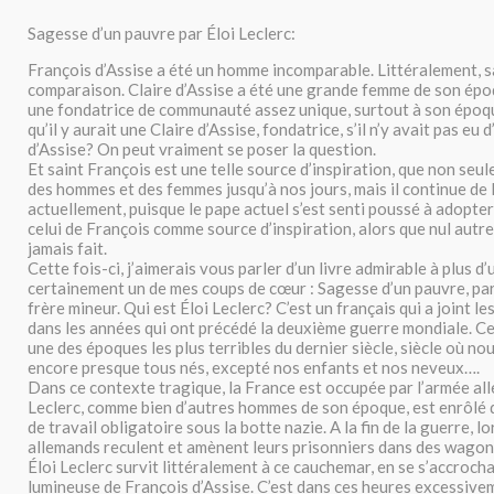
Sagesse d’un pauvre par Éloi Leclerc:
François d’Assise a été un homme incomparable. Littéralement, 
comparaison. Claire d’Assise a été une grande femme de son époqu
une fondatrice de communauté assez unique, surtout à son époq
qu’il y aurait une Claire d’Assise, fondatrice, s’il n’y avait pas eu
d’Assise? On peut vraiment se poser la question.
Et saint François est une telle source d’inspiration, que non seule
des hommes et des femmes jusqu’à nos jours, mais il continue de l
actuellement, puisque le pape actuel s’est senti poussé à adopt
celui de François comme source d’inspiration, alors que nul autre
jamais fait.
Cette fois-ci, j’aimerais vous parler d’un livre admirable à plus d’un
certainement un de mes coups de cœur : Sagesse d’un pauvre, par 
frère mineur. Qui est Éloi Leclerc? C’est un français qui a joint l
dans les années qui ont précédé la deuxième guerre mondiale. Ce
une des époques les plus terribles du dernier siècle, siècle où n
encore presque tous nés, excepté nos enfants et nos neveux….
Dans ce contexte tragique, la France est occupée par l’armée al
Leclerc, comme bien d’autres hommes de son époque, est enrôlé
de travail obligatoire sous la botte nazie. A la fin de la guerre, l
allemands reculent et amènent leurs prisonniers dans des wagon
Éloi Leclerc survit littéralement à ce cauchemar, en se s’accrocha
lumineuse de François d’Assise. C’est dans ces heures excessive