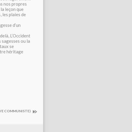
ns nos propres
t la leçon que
 les plaies de
agesse d’un
delà, L’Occident
s sagesses ou la
ntaux se
tre héritage
TIVE COMMUNISTE)