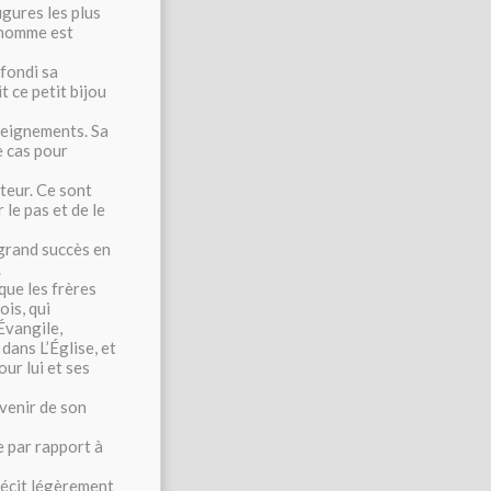
gures les plus
L’homme est
ofondi sa
it ce petit bijou
nseignements. Sa
e cas pour
ateur. Ce sont
le pas et de le
 grand succès en
.
que les frères
ois, qui
Évangile,
dans L’Église, et
our lui et ses
avenir de son
e par rapport à
 récit légèrement