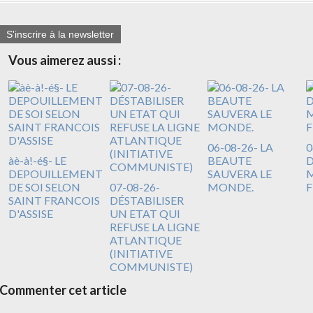
S'inscrire à la newsletter
Vous aimerez aussi :
06-08-26- LA
0
àè-à!-é§- LE
BEAUTE
DEPOUILLEMENT
SAUVERA LE
M
DE SOI SELON
07-08-26-
MONDE.
F
SAINT FRANCOIS
DÉSTABILISER
D'ASSISE
UN ETAT QUI
REFUSE LA LIGNE
ATLANTIQUE
(INITIATIVE
COMMUNISTE)
Commenter cet article