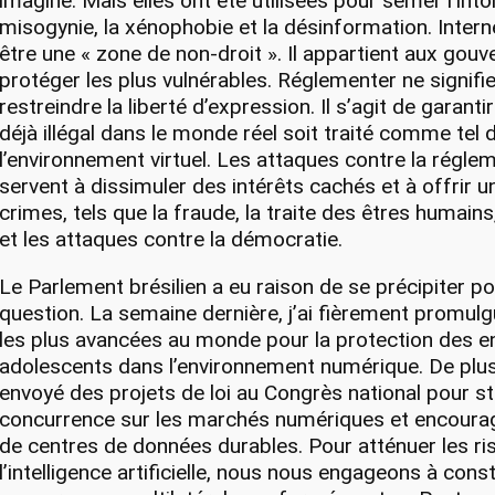
imaginé. Mais elles ont été utilisées pour semer l’into
misogynie, la xénophobie et la désinformation. Intern
être une « zone de non-droit ». Il appartient aux go
protéger les plus vulnérables. Réglementer ne signifi
restreindre la liberté d’expression. Il s’agit de garanti
déjà illégal dans le monde réel soit traité comme tel 
l’environnement virtuel. Les attaques contre la régle
servent à dissimuler des intérêts cachés et à offrir u
crimes, tels que la fraude, la traite des êtres humains
et les attaques contre la démocratie.
Le Parlement brésilien a eu raison de se précipiter po
question. La semaine dernière, j’ai fièrement promulgu
les plus avancées au monde pour la protection des e
adolescents dans l’environnement numérique. De plu
envoyé des projets de loi au Congrès national pour st
concurrence sur les marchés numériques et encourager
de centres de données durables. Pour atténuer les ri
l’intelligence artificielle, nous nous engageons à cons