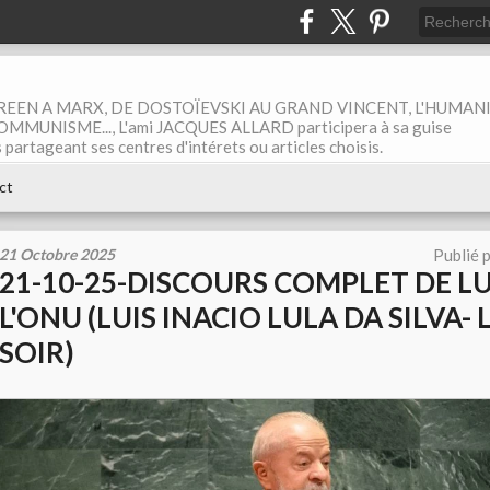
EEN A MARX, DE DOSTOÏEVSKI AU GRAND VINCENT, L'HUMAN
MUNISME..., L'ami JACQUES ALLARD participera à sa guise
rtageant ses centres d'intérets ou articles choisis.
ct
21 Octobre 2025
Publié 
21-10-25-DISCOURS COMPLET DE L
L'ONU (LUIS INACIO LULA DA SILVA-
SOIR)