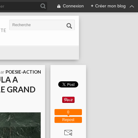
Connexion
+
Créer mon blog
ITE
par
POESIE-ACTION
ULA A
 LE GRAND
0
Repost