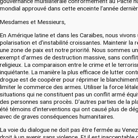
gouvernance multilatérale conformément au Pacte 
mondial approuvé dans cette enceinte l’année dernièr
Mesdames et Messieurs,
En Amérique latine et dans les Caraïbes, nous vivon
polarisation et d’instabilité croissantes. Maintenir l
une zone de paix est notre priorité. Nous sommes un
exempt d’armes de destruction massive, sans conflit
religieux. La comparaison entre le crime et le terrori
inquiétante. La manière la plus efficace de lutter contr
drogue est de coopérer pour réprimer le blanchiment
limiter le commerce des armes. Utiliser la force léta
situations qui ne constituent pas un conflit armé équ
des personnes sans procès. D’autres parties de la pl
été témoins d’interventions qui ont causé plus de dé
avec de graves conséquences humanitaires.
La voie du dialogue ne doit pas être fermée au Venezu
droit à un avenir sans violence. Et il est inacceptable