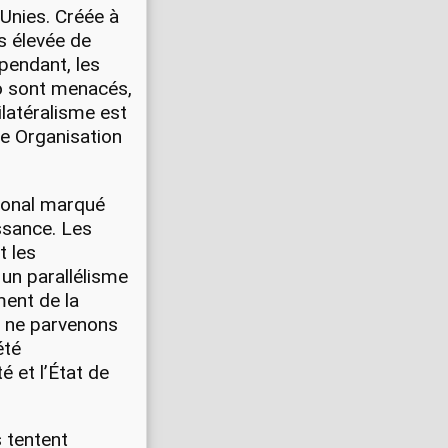
Unies. Créée à
us élevée de
ependant, les
co sont menacés,
latéralisme est
te Organisation
tional marqué
ssance. Les
t les
e un parallélisme
ement de la
s ne parvenons
été
é et l’État de
 tentent