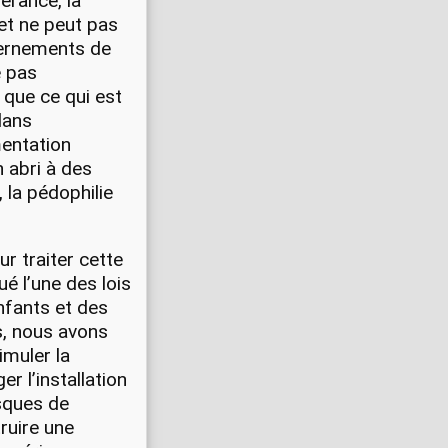
lérance, la
et ne peut pas
uvernements de
e pas
r que ce qui est
dans
mentation
n abri à des
, la pédophilie
ur traiter cette
é l’une des lois
nfants et des
s, nous avons
imuler la
 l’installation
sques de
truire une