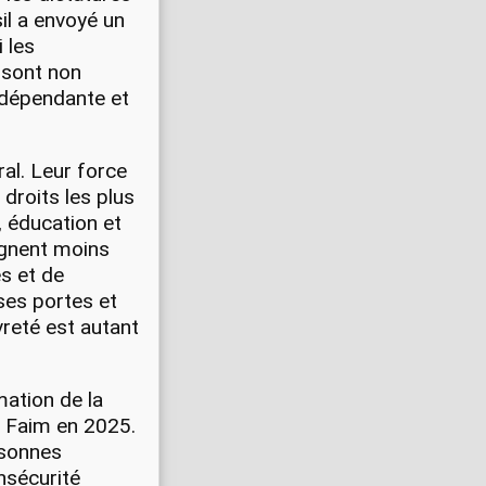
il a envoyé un
 les
 sont non
ndépendante et
ral. Leur force
 droits les plus
, éducation et
agnent moins
s et de
ses portes et
reté est autant
mation de la
la Faim en 2025.
rsonnes
nsécurité