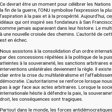
Ce devrait être un moment pour célébrer les Nations 
la fin de la guerre, l’ONU symbolise l’expression la pl
l’aspiration à la paix et à la prospérité. Aujourd’hui, c
idéaux qui ont inspiré ses fondateurs à San Francis
comme jamais auparavant dans leur histoire. Le multi
à une nouvelle croisée des chemins. L’autorité de cet
est en échec.
Nous assistons à la consolidation d’un ordre interna
par des concessions répétées à la politique de la pui
atteintes à la souveraineté, les sanctions arbitraires e
interventions unilatérales deviennent la règle. Il exist
clair entre la crise du multilatéralisme et l’affaibliss
démocratie. L’autoritarisme se renforce lorsque nou
pas à agir face aux actes arbitraires. Lorsque la soci
internationale hésite à défendre la paix, la souverainet
droit, les conséquences sont tragiques.
Partout dans le monde, les forces antidémocratiques