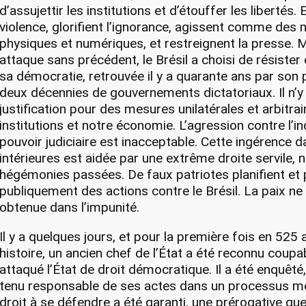
d’assujettir les institutions et d’étouffer les libertés. 
violence, glorifient l’ignorance, agissent comme des 
physiques et numériques, et restreignent la presse.
attaque sans précédent, le Brésil a choisi de résister
sa démocratie, retrouvée il y a quarante ans par son 
deux décennies de gouvernements dictatoriaux. Il n’y
justification pour des mesures unilatérales et arbitra
institutions et notre économie. L’agression contre l’
pouvoir judiciaire est inacceptable. Cette ingérence d
intérieures est aidée par une extrême droite servile, 
hégémonies passées. De faux patriotes planifient e
publiquement des actions contre le Brésil. La paix ne
obtenue dans l’impunité.
Il y a quelques jours, et pour la première fois en 525
histoire, un ancien chef de l’État a été reconnu coupa
attaqué l’État de droit démocratique. Il a été enquêté,
tenu responsable de ses actes dans un processus mé
droit à se défendre a été garanti, une prérogative que