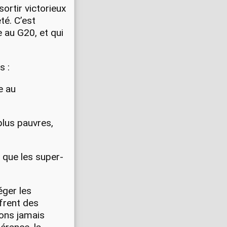
ortir victorieux
té. C’est
e au G20, et qui
s :
e au
plus pauvres,
 que les super-
éger les
frent des
ons jamais