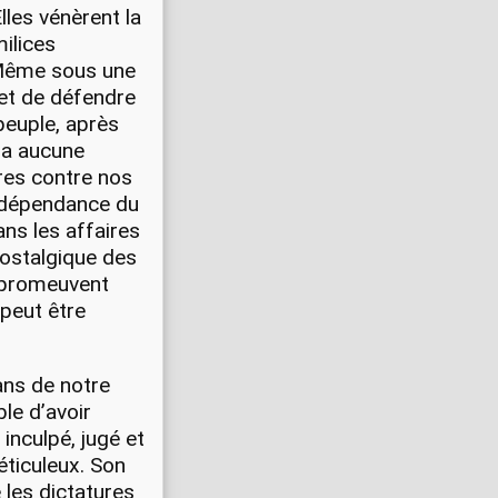
Elles vénèrent la
milices
 Même sous une
 et de défendre
peuple, après
 a aucune
ires contre nos
indépendance du
ans les affaires
nostalgique des
t promeuvent
 peut être
 ans de notre
ble d’avoir
 inculpé, jugé et
ticuleux. Son
 les dictatures