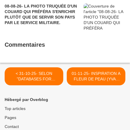
08-08-26- LA PHOTO TRUQUÉE D'UN
COUARD QUI PRÉFÉRA S'ENRICHIR
PLUTÔT QUE DE SERVIR SON PAYS
PAR LE SERVICE MILITAIRE.
Commentaires
< 31-10-25- SELON
01-11-25- INSPIRATION A
"DATABASES FOR
FLEUR DE PEAU (YVAN
PALESTINE", 50 % DES
BALCHOY) >
JOURNALISTES TUES PAR
ISRAËL L'ONT ETE CHEZ
Hébergé par Overblog
EUX ( NO FRONTIERS -
KALEN GOODLUCK- LE
Top articles
GRAND SOIR)
Pages
Contact