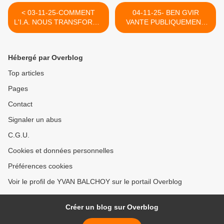
< 03-11-25-COMMENT
04-11-25- BEN GVIR
L'I.A. NOUS TRANSFORME
VANTE PUBLIQUEMENT
EN PRIMATES DOCILES (
LES MERITES DE LA
CASSANDRE G.- LE
TORTURE DES
GRAND SOIR MILITANT)
PALESTINIENS DANS LES
Hébergé par Overblog
CACHOTS ISRAELIENS
(LE GRAND SOIR
Top articles
MILITANT) >
Pages
Contact
Signaler un abus
C.G.U.
Cookies et données personnelles
Préférences cookies
Voir le profil de YVAN BALCHOY sur le portail Overblog
Créer un blog sur Overblog