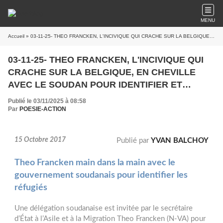
MENU
Accueil
» 03-11-25- THEO FRANCKEN, L'INCIVIQUE QUI CRACHE SUR LA BELGIQUE, EN CHEVILLE AVEC LE SOUDAN POUR IDENTIFIER ET RENVOYER LES REFUGIES DE KHARTOUM AUX VIOLENCES QUE SUBISSENT LES REFUGIES DANS CE PAYS DICTATORIAL (PARU EN CE BLOC LE 18 OCTOBRE 2017)
03-11-25- THEO FRANCKEN, L'INCIVIQUE QUI
CRACHE SUR LA BELGIQUE, EN CHEVILLE
AVEC LE SOUDAN POUR IDENTIFIER ET
RENVOYER LES REFUGIES DE KHARTOUM
Publié le 03/11/2025 à 08:58
AUX VIOLENCES QUE SUBISSENT LES
Par
POESIE-ACTION
REFUGIES DANS CE PAYS DICTATORIAL (PARU
EN CE BLOC LE 18 OCTOBRE 2017)
15 Octobre 2017
Publié par
YVAN BALCHOY
Theo Francken main dans la main avec le
gouvernement soudanais pour identifier les
réfugiés
Une délégation soudanaise est invitée par le secrétaire
d’État à l’Asile et à la Migration Theo Francken (N-VA) pour