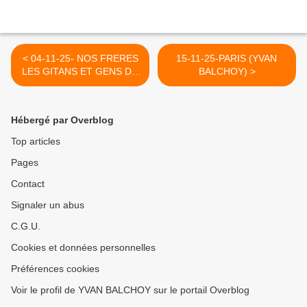
< 04-11-25- NOS FRERES
15-11-25-PARIS (YVAN
LES GITANS ET GENS DU
BALCHOY) >
VOYAGE MALTRAITES EN
BELGIQUE COMME EN
FRANCE. (SUR CE BLOG
Hébergé par Overblog
EN 2010)
Top articles
Pages
Contact
Signaler un abus
C.G.U.
Cookies et données personnelles
Préférences cookies
Voir le profil de YVAN BALCHOY sur le portail Overblog