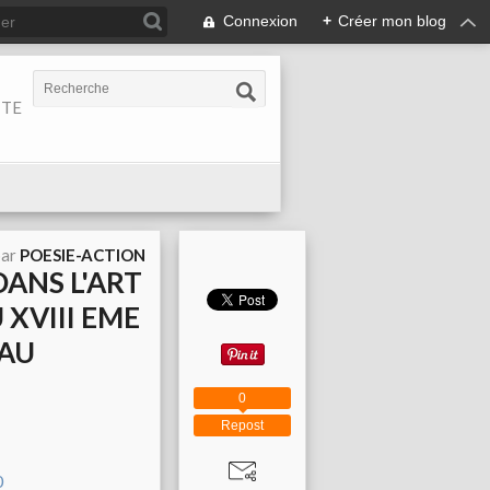
Connexion
+
Créer mon blog
ITE
par
POESIE-ACTION
DANS L'ART
XVIII EME
 AU
0
Repost