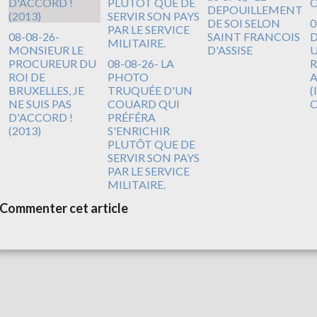
DEPOUILLEMENT
DE SOI SELON
0
08-08-26-
SAINT FRANCOIS
D
MONSIEUR LE
D'ASSISE
U
PROCUREUR DU
08-08-26- LA
R
ROI DE
PHOTO
A
BRUXELLES, JE
TRUQUÉE D'UN
(
NE SUIS PAS
COUARD QUI
D'ACCORD !
PRÉFÉRA
(2013)
S'ENRICHIR
PLUTÔT QUE DE
SERVIR SON PAYS
PAR LE SERVICE
MILITAIRE.
Commenter cet article