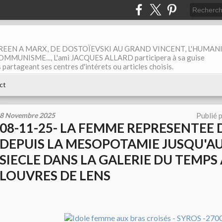
EEN A MARX, DE DOSTOÏEVSKI AU GRAND VINCENT, L'HUMAN
MUNISME..., L'ami JACQUES ALLARD participera à sa guise
rtageant ses centres d'intérets ou articles choisis.
ct
8 Novembre 2025
Publié 
08-11-25- LA FEMME REPRESENTEE 
DEPUIS LA MESOPOTAMIE JUSQU'AU 
SIECLE DANS LA GALERIE DU TEMPS
LOUVRES DE LENS