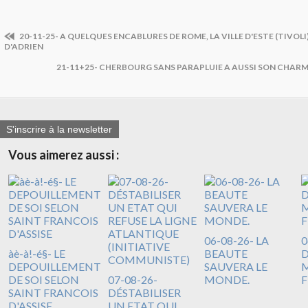
20-11-25- A QUELQUES ENCABLURES DE ROME, LA VILLE D'ESTE (TIVOLI)
D'ADRIEN
21-11+25- CHERBOURG SANS PARAPLUIE A AUSSI SON CHAR
S'inscrire à la newsletter
Vous aimerez aussi :
06-08-26- LA
0
àè-à!-é§- LE
BEAUTE
DEPOUILLEMENT
SAUVERA LE
M
DE SOI SELON
07-08-26-
MONDE.
F
SAINT FRANCOIS
DÉSTABILISER
D'ASSISE
UN ETAT QUI