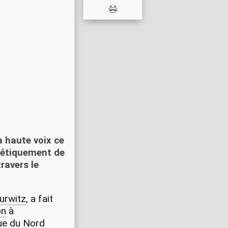
à haute voix ce
énétiquement de
travers le
urwitz
, a fait
on
à
que du Nord