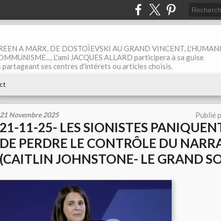
EEN A MARX, DE DOSTOÏEVSKI AU GRAND VINCENT, L'HUMAN
MUNISME..., L'ami JACQUES ALLARD participera à sa guise
rtageant ses centres d'intérets ou articles choisis.
ct
21 Novembre 2025
Publié 
21-11-25- LES SIONISTES PANIQUENT
DE PERDRE LE CONTRÔLE DU NARR
(CAITLIN JOHNSTONE- LE GRAND SO