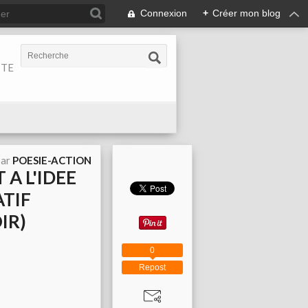
Connexion
+
Créer mon blog
ITE
par
POESIE-ACTION
 A L'IDEE
ATIF
IR)
0
Repost