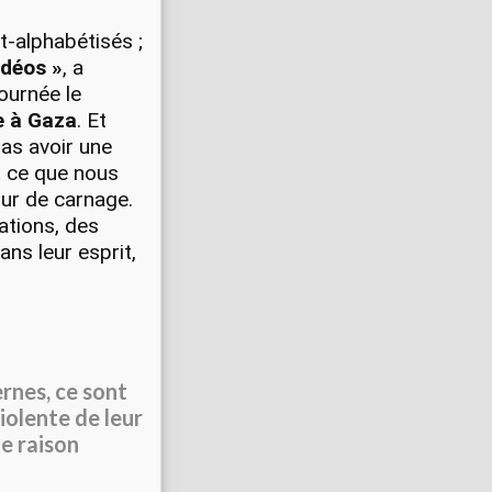
t-alphabétisés ;
idéos »
, a
journée le
e à Gaza
. Et
as avoir une
t ce que nous
mur de carnage.
ations, des
ans leur esprit,
rnes, ce sont
violente de leur
ne raison