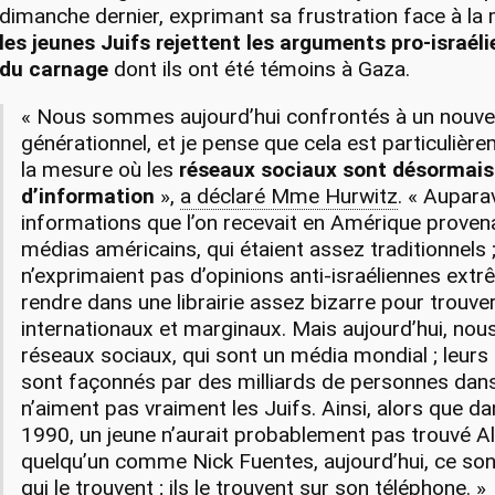
dimanche dernier, exprimant sa frustration face à la
les jeunes Juifs rejettent les arguments pro-israéli
du carnage
dont ils ont été témoins à Gaza.
« Nous sommes aujourd’hui confrontés à un nouv
générationnel, et je pense que cela est particulièr
la mesure où les
réseaux sociaux sont désormais
d’information
»,
a déclaré Mme Hurwitz
. « Aupara
informations que l’on recevait en Amérique proven
médias américains, qui étaient assez traditionnels ; 
n’exprimaient pas d’opinions anti-israéliennes extrêm
rendre dans une librairie assez bizarre pour trouv
internationaux et marginaux. Mais aujourd’hui, nou
réseaux sociaux, qui sont un média mondial ; leurs
sont façonnés par des milliards de personnes dan
n’aiment pas vraiment les Juifs. Ainsi, alors que d
1990, un jeune n’aurait probablement pas trouvé A
quelqu’un comme Nick Fuentes, aujourd’hui, ce so
qui le trouvent ; ils le trouvent sur son téléphone. »