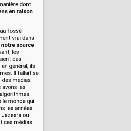
 manière dont
ens en raison
eau fossé
ement vrai dans
 notre source
vant, les
aient des
en général, ils
es. Il fallait se
er des médias
s avons les
 algorithmes
s le monde qui
ans les années
l Jazeera ou
nt ces médias