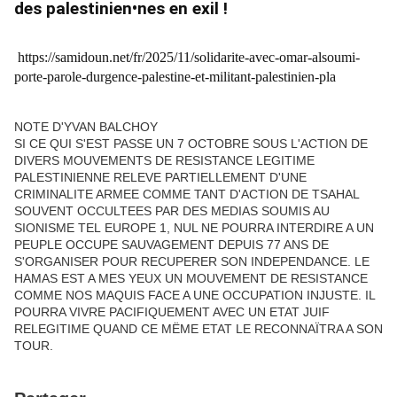
des palestinien•nes en exil !
https://samidoun.net/fr/2025/11/solidarite-avec-omar-alsoumi-
porte-parole-durgence-palestine-et-militant-palestinien-pla
NOTE D'YVAN BALCHOY
SI CE QUI S'EST PASSE UN 7 OCTOBRE SOUS L'ACTION DE
DIVERS MOUVEMENTS DE RESISTANCE LEGITIME
PALESTINIENNE RELEVE PARTIELLEMENT D'UNE
CRIMINALITE ARMEE COMME TANT D'ACTION DE TSAHAL
SOUVENT OCCULTEES PAR DES MEDIAS SOUMIS AU
SIONISME TEL EUROPE 1, NUL NE POURRA INTERDIRE A UN
PEUPLE OCCUPE SAUVAGEMENT DEPUIS 77 ANS DE
S'ORGANISER POUR RECUPERER SON INDEPENDANCE. LE
HAMAS EST A MES YEUX UN MOUVEMENT DE RESISTANCE
COMME NOS MAQUIS FACE A UNE OCCUPATION INJUSTE. IL
POURRA VIVRE PACIFIQUEMENT AVEC UN ETAT JUIF
RELEGITIME QUAND CE MËME ETAT LE RECONNAÏTRA A SON
TOUR.