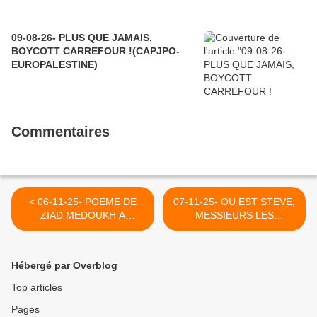
09-08-26- PLUS QUE JAMAIS,
BOYCOTT CARREFOUR !(CAPJPO-
EUROPALESTINE)
Commentaires
< 06-11-25- POEME DE
07-11-25- OU EST STEVE,
ZIAD MEDOUKH A
MESSIEURS LES
PROPOS DE LA MARTYRE
REPRESENTANT D'UN
RAZAN AL- NAJJAR,
ETRANGE ORDRE ?
INFIRMIERE ASSASSINEE
(2018) >
Hébergé par Overblog
A GAZA (EXTRAIT)
Top articles
Pages