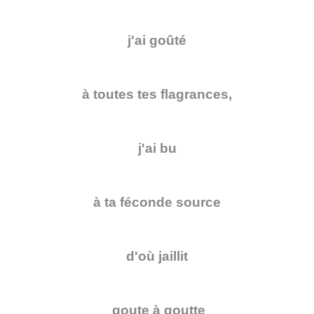
j'ai goûté
à toutes tes flagrances,
j'ai bu
à ta féconde source
d'où jaillit
goute à goutte