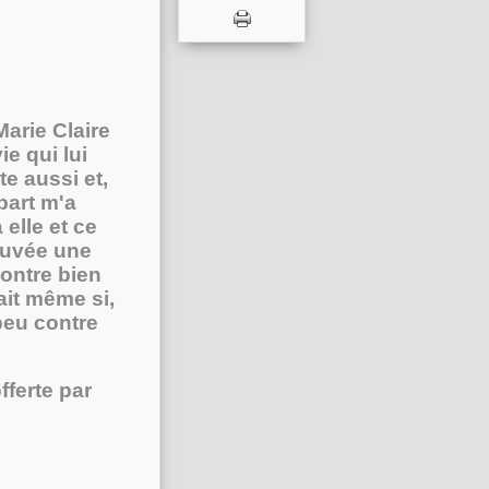
arie Claire
ie qui lui
te aussi et,
part m'a
elle et ce
rouvée une
montre bien
ait même si,
 peu contre
fferte par