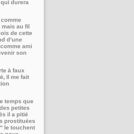
 qui durera
le comme
mais au fil
ois de cette
end d’une
ie comme ami
evenir son
rte à faux
, Il me fait
tion
me temps que
des petites
 il a pitié
s prostituées
" le touchent