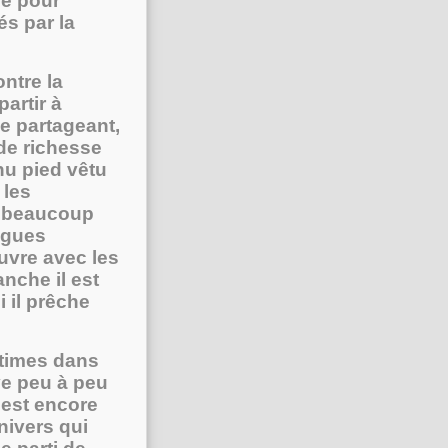
re pour
s par la
ntre la
artir à
e partageant,
de richesse
nu pied vêtu
 les
er beaucoup
lègues
auvre avec les
nche il est
i il prêche
ctimes dans
uve peu à peu
l est encore
univers qui