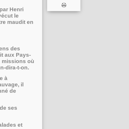
 par Henri
vécut le
ntre maudit en
gens des
ait aux Pays-
s missions où
n-dira-t-on.
e à
uvage, il
nné de
 de ses
alades et