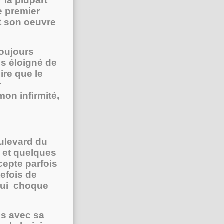
 la plupart
e premier
t son oeuvre
toujours
us éloigné de
ire que le
r
on infirmité,
oulevard du
s et quelques
ccepte parfois
tefois de
 qui choque
les avec sa