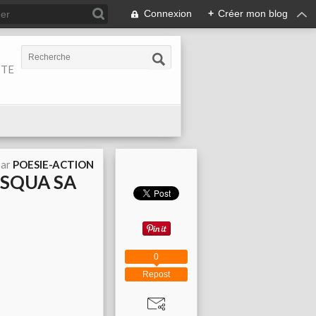
Connexion
+
Créer mon blog
ITE
par
POESIE-ACTION
ISQUA SA
0
Repost