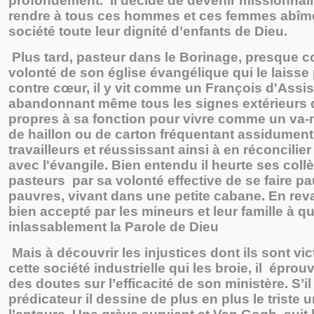
profondément. Il décide de devenir missionnai
rendre à tous ces hommes et ces femmes abîmé
société toute leur dignité d’enfants de Dieu.
Plus tard, pasteur dans le Borinage, presque co
volonté de son église évangélique qui le laisse p
contre cœur, il y vit comme un François d'Assis
abandonnant même tous les signes extérieurs 
propres à sa fonction pour vivre comme un va-
de haillon ou de carton fréquentant assidument
travailleurs et réussissant ainsi à en réconcili
avec l'évangile. Bien entendu il heurte ses col
pasteurs par sa volonté effective de se faire p
pauvres, vivant dans une petite cabane. En reva
bien accepté par les mineurs et leur famille à qu
inlassablement la Parole de Dieu
Mais à découvrir les injustices dont ils sont vi
cette société industrielle qui les broie, il épro
des doutes sur l’efficacité de son ministère. S’i
prédicateur il dessine de plus en plus le triste 