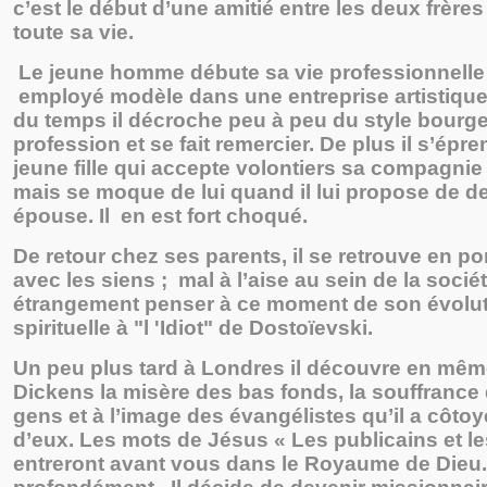
c’est le début d’une amitié entre les deux frères
toute sa vie.
Le jeune homme débute sa vie professionnel
employé modèle dans une entreprise artistique 
du temps il décroche peu à peu du style bourge
profession et se fait remercier. De plus il s’épr
jeune fille qui accepte volontiers sa compagn
mais se moque de lui quand il lui propose de d
épouse. Il en est fort choqué.
De retour chez ses parents, il se retrouve en po
avec les siens ; mal à l’aise au sein de la société
étrangement penser à ce moment de son évolu
spirituelle à "l 'Idiot" de Dostoïevski.
Un peu plus tard à Londres il découvre en mê
Dickens la misère des bas fonds, la souffrance 
gens et à l’image des évangélistes qu’il a côtoyés
d’eux. Les mots de Jésus « Les publicains et le
entreront avant vous dans le Royaume de Dieu.