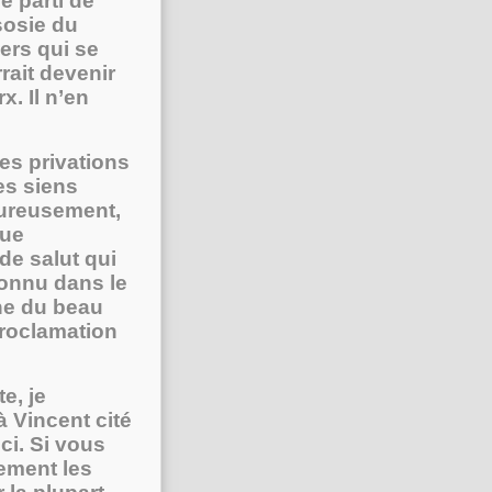
e parti de
sosie du
iers qui se
rait devenir
x. Il n’en
es privations
es siens
eureusement,
que
e salut qui
econnu dans le
che du beau
proclamation
e, je
à Vincent cité
i. Si vous
ement les