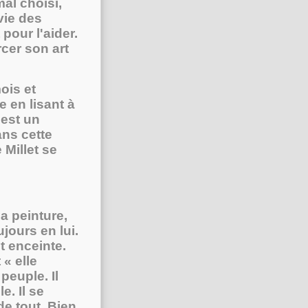
mal choisi,
vie des
pour l'aider.
rcer son art
ois et
e en lisant à
'est un
ans cette
 Millet se
a peinture,
jours en lui.
t enceinte.
« elle
peuple. Il
e. Il se
de tout. Bien