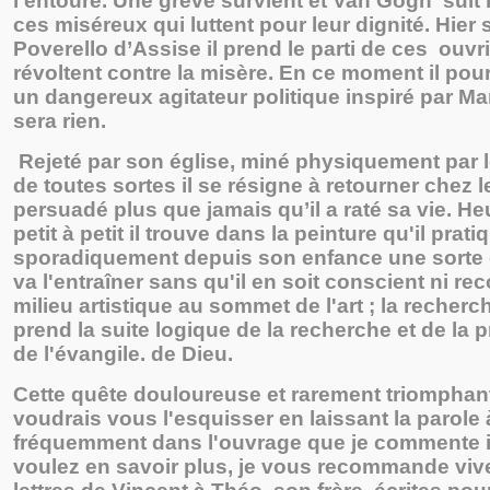
l’entoure. Une grève survient et Van Gogh suit l
ces miséreux qui luttent pour leur dignité. Hier 
Poverello d’Assise il prend le parti de ces ouvr
révoltent contre la misère. En ce moment il pour
un dangereux agitateur politique inspiré par Mar
sera rien.
Rejeté par son église, miné physiquement par l
de toutes sortes il se résigne à retourner chez l
persuadé plus que jamais qu’il a raté sa vie. H
petit à petit il trouve dans la peinture qu'il prati
sporadiquement depuis son enfance une sorte d
va l'entraîner sans qu'il en soit conscient ni r
milieu artistique au sommet de l'art ; la recher
prend la suite logique de la recherche et de la 
de l'évangile. de Dieu.
Cette quête douloureuse et rarement triomphant
voudrais vous l'esquisser en laissant la parole 
fréquemment dans l'ouvrage que je commente ic
voulez en savoir plus, je vous recommande viv