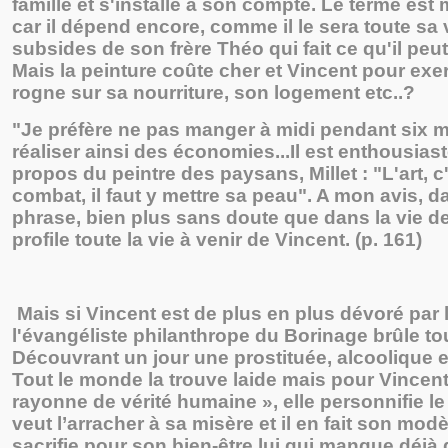
famille et s'installe à son compte. Le terme est 
car il dépend encore, comme il le sera toute sa 
subsides de son frère Théo qui fait ce qu'il peut 
Mais la peinture coûte cher et Vincent pour exe
rogne sur sa nourriture, son logement etc..?
"Je préfère ne pas manger à midi pendant six m
réaliser ainsi des économies...Il est enthousiast
propos du peintre des paysans, Millet : "L'art, c
combat, il faut y mettre sa peau". A mon avis, d
phrase, bien plus sans doute que dans la vie de
profile toute la vie à venir de Vincent. (p. 161)
Mais si Vincent est de plus en plus dévoré par l
l'évangéliste philanthrope du Borinage brûle tou
Découvrant un jour une prostituée, alcoolique e
Tout le monde la trouve laide mais pour Vincent 
rayonne de vérité humaine », elle personnifie le 
veut l’arracher à sa misère et il en fait son modèl
sacrifie pour son bien-être lui qui manque déjà 