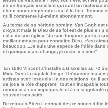
lettres de Vincent à Théo, son frère, écrites pour
en un français excellent qui sont un matériau d
choix pour comprendre tout à la fois l'homme e
qu'il commente lui-même abondamment.
Au terme de sa période boraine, Van Gogh est 
croyant mais le Dieu de sa foi est de plus en pl
celui de son église."Je suis toujours porté à cro
meilleur moyen pour connaître Dieu, c'est aime
beaucoup....Je suis une espèce de fidèle dans m
et quoique étant changé, je reste le même"
En 1880 Vincent s'installe à Bruxelles au 72 b
Midi. Dans la capitale belge il fréquente musée
artistes avec lesquels il a des relations où il a
de joue le rôle d'apprenti tout en incapable tou
renoncer à son impétuosité et à sa singularité
souvent ses pairs.
De retour à Etten il connaît des relations diffici