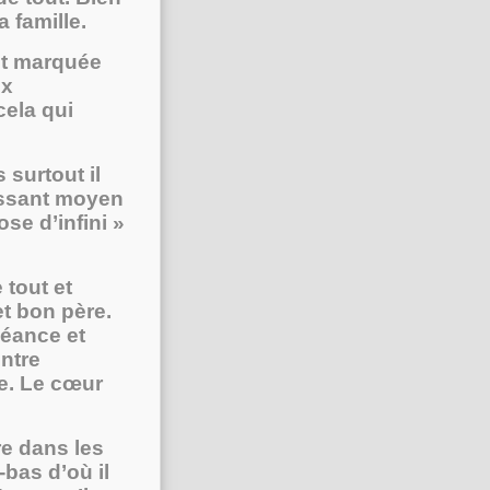
 famille.
st marquée
ux
ela qui
surtout il
uissant moyen
se d’infini »
tout et
et bon père.
éance et
entre
re. Le cœur
re dans les
bas d’où il