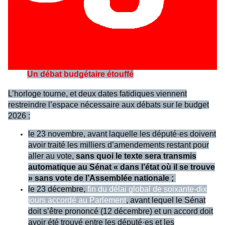
Un débat budgétaire étouffé
L’horloge tourne, et deux dates fatidiques viennent
restreindre l’espace nécessaire aux débats sur le budget
2026 :
le 23 novembre, avant laquelle les député·es doivent
avoir traité les milliers d’amendements restant pour
aller au vote,
sans quoi le texte sera transmis
automatique au Sénat « dans l’état où il se trouve
» sans vote de l’Assemblée nationale ;
le 23 décembre,
fin du délai global de soixante-dix
jours accordé au Parlement
, avant lequel le Sénat
doit s’être prononcé (12 décembre) et un accord doit
avoir été trouvé entre les député·es et les