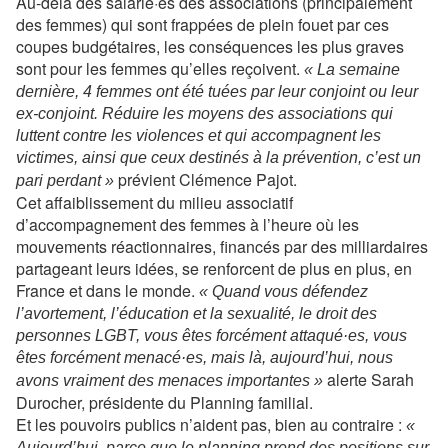
Au-delà des salarié·es des associations (principalement
des femmes) qui sont frappées de plein fouet par ces
coupes budgétaires, les conséquences les plus graves
sont pour les femmes qu’elles reçoivent.
« La semaine
dernière, 4 femmes ont été tuées par leur conjoint ou leur
ex-conjoint. Réduire les moyens des associations qui
luttent contre les violences et qui accompagnent les
victimes, ainsi que ceux destinés à la prévention, c’est un
prévient Clémence Pajot.
pari perdant »
Cet affaiblissement du milieu associatif
d’accompagnement des femmes à l’heure où les
mouvements réactionnaires, financés par des milliardaires
partageant leurs idées, se renforcent de plus en plus, en
France et dans le monde.
« Quand vous défendez
l’avortement, l’éducation et la sexualité, le droit des
personnes LGBT, vous êtes forcément attaqué·es, vous
êtes forcément menacé·es, mais là, aujourd’hui, nous
alerte Sarah
avons vraiment des menaces importantes »
Durocher, présidente du Planning familial.
Et les pouvoirs publics n’aident pas, bien au contraire :
«
Aujourd’hui, parce que le planning prend des positions sur