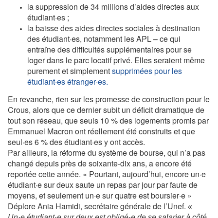
la suppression de 34 millions d’aides directes aux
étudiant·es ;
la baisse des aides directes sociales à destination
des étudiant·es, notamment les APL – ce qui
entraîne des difficultés supplémentaires pour se
loger dans le parc locatif privé. Elles seraient même
purement et simplement
supprimées pour les
étudiant·es étranger·es.
En revanche, rien sur les promesse de construction pour le
Crous, alors que ce dernier subit un déficit dramatique de
tout son réseau, que seuls 10 % des logements promis par
Emmanuel Macron ont réellement été construits et que
seul·es 6 % des étudiant·es y ont accès.
Par ailleurs, la réforme du système de bourse, qui n’a pas
changé depuis près de soixante-dix ans, a encore été
reportée cette année. « Pourtant, aujourd’hui, encore un·e
étudiant·e sur deux saute un repas par jour par faute de
moyens, et seulement un·e sur quatre est boursier·e »
Déplore Ania Hamidi, secrétaire générale de l’Unef.
«
Un·e étudiant·e sur deux est obligé·e de se salarier à côté