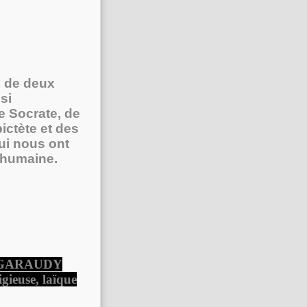
s de deux
si
e Socrate, de
ctète et des
qui nous ont
 humaine.
ER GARAUDY
igieuse, laïque