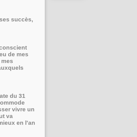
 ses succès,
 conscient
peu de mes
e mes
 auxquels
date du 31
l commode
sser vivre un
ut va
mieux en l'an