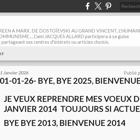
EEN A MARX, DE DOSTOÏEVSKI AU GRAND VINCENT, L'HUMAN
MUNISME..., L'ami JACQUES ALLARD participera à sa guise
rtageant ses centres d'intérets ou articles choisis.
ct
1 Janvier 2026
Publié 
01-01-26- BYE, BYE 2025, BIENVENU
JE VEUX REPRENDRE MES VOEUX D
JANVIER 2014 TOUJOURS SI ACTUE
BYE BYE 2013, BIENVENUE 2014