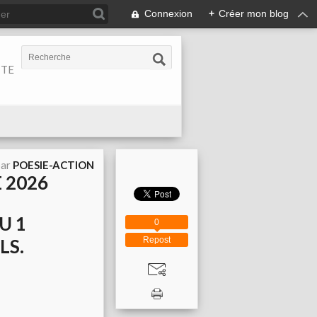
Connexion
+
Créer mon blog
ITE
par
POESIE-ACTION
E 2026
U 1
0
LS.
Repost