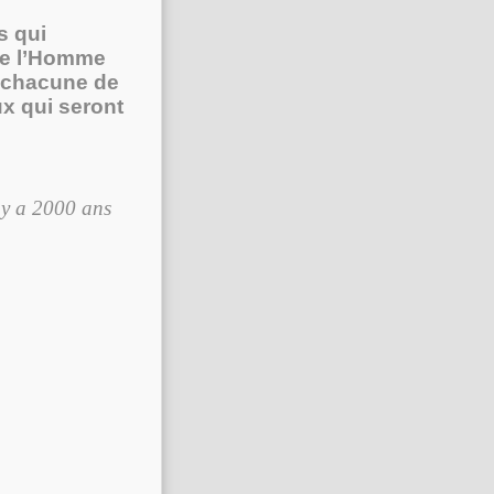
s qui
me l’Homme
en chacune de
x qui seront
l y a 2000 ans