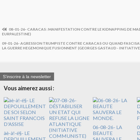
08-01-26- CARACAS : MANIFESTATION CONTRE LE KIDNAPPING DE MA
EURPALESTINE)
09-01-26- AGRESSION TRUMPISTE CONTRE CARACAS OU QUAND FASCISA
LA GUERRE HEGEMONIQUE FUSIONNENT (GEORGES GASTAUD - INITIATIV
S'inscrire à la newsletter
Vous aimerez aussi :
06-08-26- LA
0
àè-à!-é§- LE
BEAUTE
DEPOUILLEMENT
SAUVERA LE
M