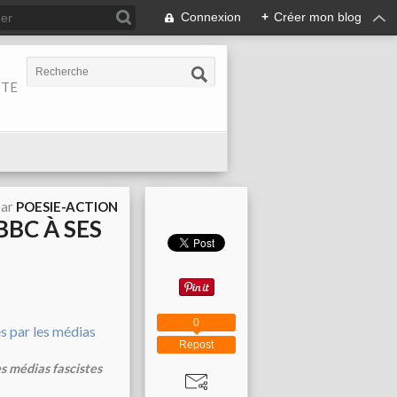
Connexion
+
Créer mon blog
ITE
par
POESIE-ACTION
BBC À SES
0
Repost
s médias fascistes