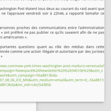
ashington Post étaient tous deux au courant du raid avant que
 ne l’approuve vendredi soir à 22h46, a rapporté Semafor ce
ersonnes proches des communications entre l’administration
 « ont préféré ne pas publier ce qu’ils savaient afin de ne pas
es américaines ».
mportantes questions quant au rôle des médias dans cette
née comme une action illégale et autoritaire par des juristes
 »
lnews.com/new-york-times-washington-post-maduro-venezuela?
ampaign=Newspack%20Newsletter%20%28340106%29&utm_s
work&utm_campaign=56a8813bda-
07_08_06_ICE_MN&utm_medium=email&utm_term=0_-56a8813
a8813bda&mc_eid=c4e2543856