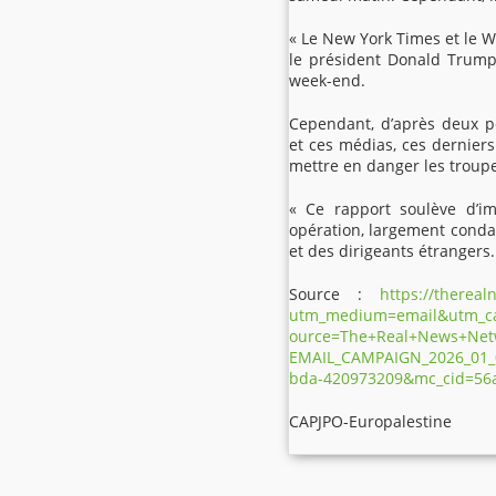
« Le New York Times et le W
le président Donald Trump
week-end.
Cependant, d’après deux p
et ces médias, ces derniers
mettre en danger les troup
« Ce rapport soulève d’i
opération, largement condam
et des dirigeants étrangers.
Source :
https://therea
utm_medium=email&utm_c
ource=The+Real+News+Net
EMAIL_CAMPAIGN_2026_01_
bda-420973209&mc_cid=56
CAPJPO-Europalestine